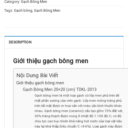
Category:
Gạch Bông Men
Tags:
Gạch bông
,
Gạch Bông Men
DESCRIPTION
Giới thiệu gạch bông men
Nội Dung Bài Viết
Giới thiệu gạch bông men
Gạch Bông Men 20×20 (cm) TDKL-2013
Gạch bông men là một loại gạch có lớp men phủ trên bề
mặt phần xương của viên gạch. Lớp men mỏng tráng phủ
trên bề mặt được in hoa văn với màu sắc kích thước khác
nhau. Gạch bông men (ceramic) cấu tạo gồm 70% đất sét,
30% tràng thạch được nung ở nhiệt độ 1.100 độ C; có độ
chịu lực cao tuy nhiên khả năng hút nước của loại vật liệu
này lại khá thấp (tiêu chuẩn C =3-6%). Loại gạch này được