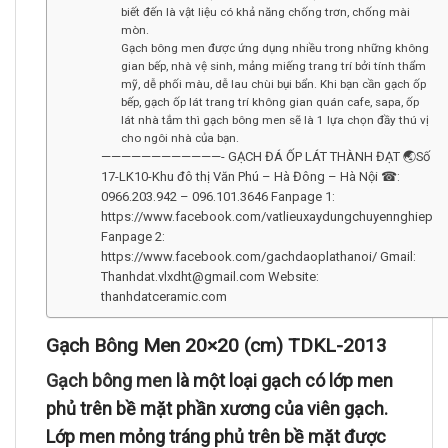
biết đến là vật liệu có khả năng chống trơn, chống mài
mòn.
Gạch bông men được ứng dụng nhiều trong những không
gian bếp, nhà vệ sinh, mảng miếng trang trí bởi tính thẩm
mỹ, dễ phối màu, dễ lau chùi bụi bẩn. Khi bạn cần gạch ốp
bếp, gạch ốp lát trang trí không gian quán cafe, sapa, ốp
lát nhà tắm thì gạch bông men sẽ là 1 lựa chọn đầy thú vị
cho ngôi nhà của bạn.
————————————- GẠCH ĐÁ ỐP LÁT THÀNH ĐẠT 🌏Số
17-LK10-Khu đô thị Văn Phú – Hà Đông – Hà Nội ☎:
0966.203.942 – 096.101.3646 Fanpage 1:
https://www.facebook.com/vatlieuxaydungchuyennghiep
Fanpage 2:
https://www.facebook.com/gachdaoplathanoi/ Gmail:
Thanhdat.vlxdht@gmail.com Website:
thanhdatceramic.com
Gạch Bông Men 20×20 (cm) TDKL-2013
Gạch bông men
là một loại gạch có lớp men
phủ trên bề mặt phần xương của viên gạch.
Lớp men mỏng tráng phủ trên bề mặt được