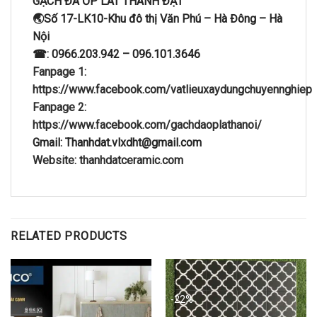
GẠCH ĐÁ ỐP LÁT THÀNH ĐẠT
🌏Số 17-LK10-Khu đô thị Văn Phú – Hà Đông – Hà
Nội
☎: 0966.203.942 – 096.101.3646
Fanpage 1:
https://www.facebook.com/vatlieuxaydungchuyennghiep
Fanpage 2:
https://www.facebook.com/gachdaoplathanoi/
Gmail: Thanhdat.vlxdht@gmail.com
Website: thanhdatceramic.com
RELATED PRODUCTS
-22%