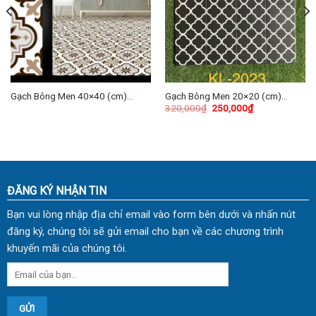
Gạch Bông Men 40×40 (cm)
Gạch Bông Men 20×20 (cm)
320,000
₫
250,000
₫
TDKG-02
TDKL-2023
ĐĂNG KÝ NHẬN TIN
Bạn vui lòng nhập địa chỉ email vào form bên dưới và nhấn nút
đăng ký, chúng tôi sẽ gửi email cho bạn về các chương trình
khuyến mãi của chúng tôi.