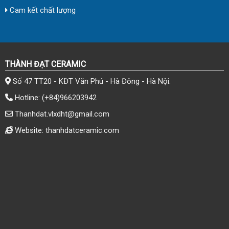
Cam kết chất lượng
THÀNH ĐẠT CERAMIC
Số 47 TT20 - KĐT Văn Phú - Hà Đông - Hà Nội.
Hotline:
(+84)966203942
Thanhdat.vlxdht@gmail.com
Website: thanhdatceramic.com