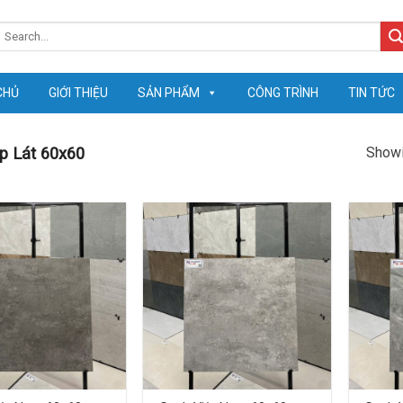
earch
or:
CHỦ
GIỚI THIỆU
SẢN PHẨM
CÔNG TRÌNH
TIN TỨC
Showi
 Lát 60x60