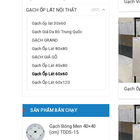
Gạch Việt Nam 60×60 cm
TD-05
GẠCH ỐP LÁT NỘI THẤT
(317)
Gạch ốp lát 30x60
Gạch Giả Da Bò Trung Quốc
GẠCH GRAND
Gạch Ốp Lát 80x80
GẠCH GIẢ GỖ
Gạch Ốp Lát 40x80
Gạch Ốp Lát 60x60
Gạch Ốp Lát 60x120
Gạch Ố
TD-QD 
SẢN PHẨM BÁN CHẠY
Gạch Bông Men 40×40
(cm) TDDS-15