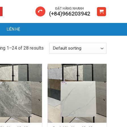
ĐẶT HÀNG NHANH
(+84)966203942
LIÊN HỆ
ng 1–24 of 28 results