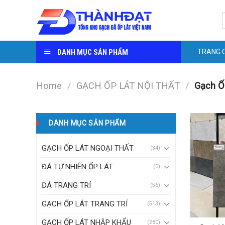
Skip
S
to
f
content
DANH MỤC SẢN PHẨM
TRANG 
Home
/
GẠCH ỐP LÁT NỘI THẤT
/
Gạch Ốp
DANH MỤC SẢN PHẨM
GẠCH ỐP LÁT NGOẠI THẤT
(34)
ĐÁ TỰ NHIÊN ỐP LÁT
(0)
ĐÁ TRANG TRÍ
(56)
GẠCH ỐP LÁT TRANG TRÍ
(513)
GẠCH ỐP LÁT NHẬP KHẨU
(280)