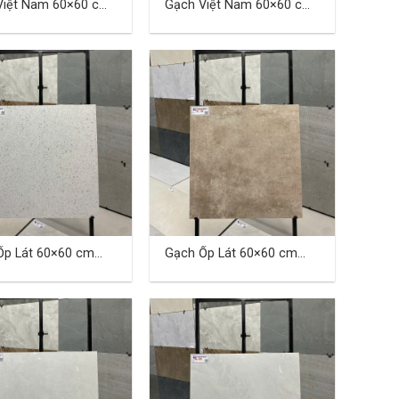
Gạch Việt Nam 60×60 cm
TD-08
Ốp Lát 60×60 cm
Gạch Ốp Lát 60×60 cm
 04
TD-QD 01