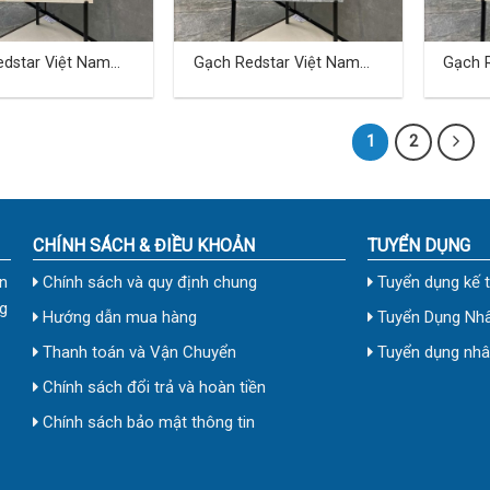
dstar Việt Nam
Gạch Redstar Việt Nam
Gạch 
cm TD-22
40×80 cm TD-23
40×80
1
2
CHÍNH SÁCH & ĐIỀU KHOẢN
TUYỂN DỤNG
n
Chính sách và quy định chung
Tuyển dụng kế 
g
Hướng dẫn mua hàng
Tuyển Dụng Nhâ
Thanh toán và Vận Chuyển
Tuyển dụng nhân
Chính sách đổi trả và hoàn tiền
Chính sách bảo mật thông tin