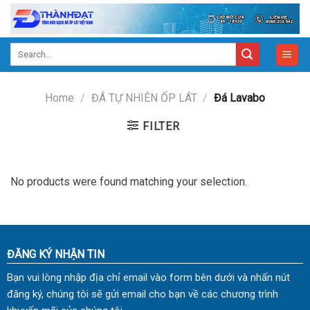
Skip
to
content
Search
for:
Home
/
ĐÁ TỰ NHIÊN ỐP LÁT
/
Đá Lavabo
FILTER
No products were found matching your selection.
ĐĂNG KÝ NHẬN TIN
Bạn vui lòng nhập địa chỉ email vào form bên dưới và nhấn nút
đăng ký, chúng tôi sẽ gửi email cho bạn về các chương trình