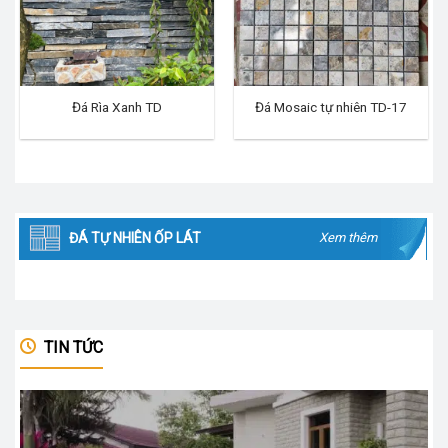
Đá Rìa Xanh TD
Đá Mosaic tự nhiên TD-17
ĐÁ TỰ NHIÊN ỐP LÁT
Xem thêm
TIN TỨC