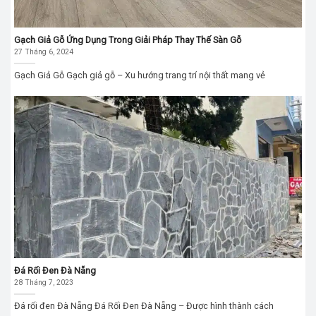
Gạch Giả Gỗ Ứng Dụng Trong Giải Pháp Thay Thế Sàn Gỗ
27 Tháng 6, 2024
Gạch Giả Gỗ Gạch giả gỗ – Xu hướng trang trí nội thất mang vẻ
Đá Rối Đen Đà Nẵng
28 Tháng 7, 2023
Đá rối đen Đà Nẵng Đá Rối Đen Đà Nẵng – Được hình thành cách