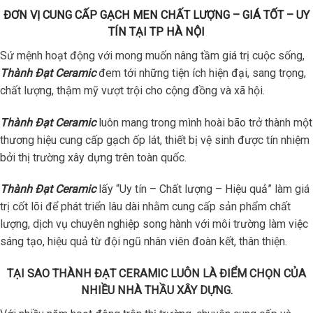
ĐƠN VỊ CUNG CẤP GẠCH MEN CHẤT LƯỢNG – GIÁ TỐT – UY
TÍN TẠI TP HÀ NỘI
Sứ mệnh hoạt động với mong muốn nâng tầm giá trị cuộc sống,
Thành Đạt Ceramic
đem tới những tiện ích hiện đại, sang trọng,
chất lượng, thậm mỹ vượt trội cho cộng đồng và xã hội.
Thành Đạt Ceramic
luôn mang trong mình hoài bão trở thành một
thương hiệu cung cấp gạch ốp lát, thiết bị vệ sinh được tín nhiệm
bởi thị trường xây dựng trên toàn quốc.
Thành Đạt Ceramic
lấy “Uy tín – Chất lượng – Hiệu quả” làm giá
trị cốt lõi để phát triển lâu dài nhằm cung cấp sản phẩm chất
lượng, dịch vụ chuyên nghiệp song hành với môi trường làm việc
sáng tạo, hiệu quả từ đội ngũ nhân viên đoàn kết, thân thiện.
TẠI SAO THÀNH ĐẠT CERAMIC LUÔN LÀ ĐIỂM CHỌN CỦA
NHIỀU NHÀ THẦU XÂY DỰNG.