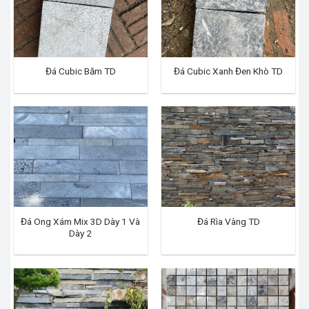
Đá Cubic Băm TD
Đá Cubic Xanh Đen Khò TD
Đá Ong Xám Mix 3D Dày 1 Và
Đá Rìa Vàng TD
Dày 2