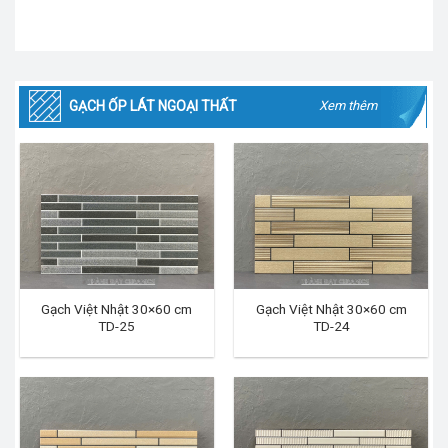
GẠCH ỐP LÁT NGOẠI THẤT
Xem thêm
Gạch Việt Nhật 30×60 cm
Gạch Việt Nhật 30×60 cm
TD-25
TD-24