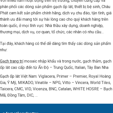
Với nhiều năm hoạt động trên thị trường, chuyên cung cấp và
phân phối các dòng sản phẩm gạch ốp lát, thiết bị bệ sinh, Châu
Phát cam kết sản phẩm chính hãng, dịch vụ chu đáo, tận tình, giá
thành ưu đãi mang tới sự hài lòng cao cho quý khách hàng trên
toàn quốc, ở mọi lĩnh vực: Nhà thầu xây dựng, doanh nghiệp,
thương mại, dịch vụ, cơ quan, tổ chức, các nhân có nhu cầu…
Tại đây, khách hàng có thể dễ dàng tìm thấy các dòng sản phẩm
như:
Gạch trang trí
mosaic nhập khẩu và trong nước, gạch thảm, gạch
ốp lát cao cấp đến từ Ấn Độ – Trung Quốc, Italian, Tây Ban Nha
Gạch ốp lát
Việt Nam: Viglacera, Primer – Premier, Royal Hoàng
Gia, Ý Mỹ, MIKADO, Vinatile – NPG, Vitto – Vincera, World Tiles,
Taicera, CMC, VID, Vicenza, BNC, Catalan, WHITE HOSRE – Bạch
Mã, Đồng Tâm, DIC, …