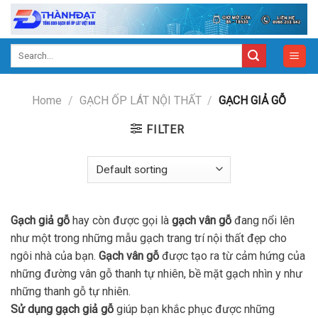
Skip
to
content
Search
for:
Home
/
GẠCH ỐP LÁT NỘI THẤT
/
GẠCH GIẢ GỖ
FILTER
Gạch giả gỗ
hay còn được gọi là
gạch vân gỗ
đang nổi lên
như một trong những mẫu gạch trang trí nội thất đẹp cho
ngôi nhà của bạn.
Gạch vân gỗ
được tạo ra từ cảm hứng của
những đường vân gỗ thanh tự nhiên, bề mặt gạch nhìn y như
những thanh gỗ tự nhiên.
Sử dụng gạch giả gỗ
giúp bạn khắc phục được những