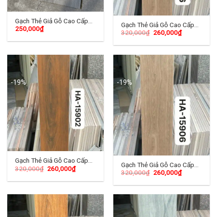
Gạch Thẻ Giả Gỗ Cao Cấp
Gạch Thẻ Giả Gỗ Cao Cấp
250,000
₫
15×90 (cm) TDH-06
320,000
₫
260,000
₫
15×90 (cm) TDHA-01
-19%
-19%
Gạch Thẻ Giả Gỗ Cao Cấp
Gạch Thẻ Giả Gỗ Cao Cấp
320,000
₫
260,000
₫
15×90 (cm) TDHA-02
320,000
₫
260,000
₫
15×90 (cm) TDHA-03