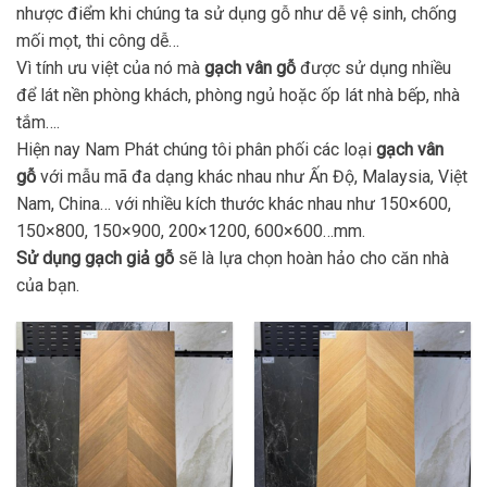
nhược điểm khi chúng ta sử dụng gỗ như dễ vệ sinh, chống
mối mọt, thi công dễ…
Vì tính ưu việt của nó mà
gạch vân gỗ
được sử dụng nhiều
để lát nền phòng khách, phòng ngủ hoặc ốp lát nhà bếp, nhà
tắm….
Hiện nay Nam Phát chúng tôi phân phối các loại
gạch vân
gỗ
với mẫu mã đa dạng khác nhau như Ấn Độ, Malaysia, Việt
Nam, China… với nhiều kích thước khác nhau như 150×600,
150×800, 150×900, 200×1200, 600×600…mm.
Sử dụng gạch giả gỗ
sẽ là lựa chọn hoàn hảo cho căn nhà
của bạn.