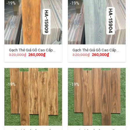
-19%
-19%
Gạch Thẻ Giả Gỗ Cao Cấp
Gạch Thẻ Giả Gỗ Cao Cấp
320,000
₫
260,000
₫
320,000
₫
260,000
₫
15×90 (cm) TDHA-04
15×90 (cm) TDHA-05
-19%
-19%