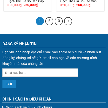
Gạch Thẻ Giả Gỗ Cao Cấp
Gạch Thẻ Giả Gỗ Cao Cấp
320,000
₫
260,000
₫
320,000
₫
260,000
₫
15×90 (cm) TDKL-01
15×90 (cm) TDKL-02
1
2
3
ĐĂNG KÝ NHẬN TIN
Bạn vui lòng nhập địa chỉ email vào form bên dưới và nhấn nút
đăng ký, chúng tôi sẽ gửi email cho bạn về các chương trình
khuyến mãi của chúng tôi.
CHÍNH SÁCH & ĐIỀU KHOẢN
Chính sách và quy định chung