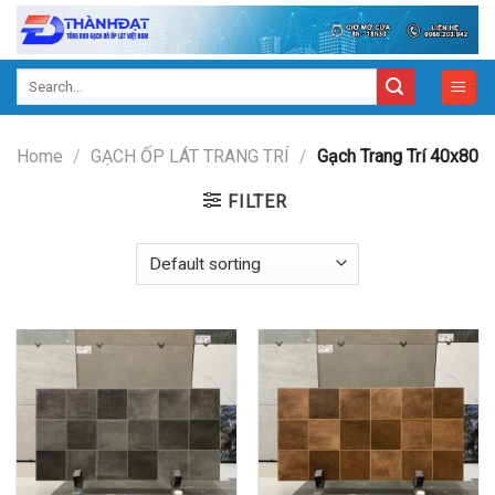
Skip
to
content
Search
for:
Home
/
GẠCH ỐP LÁT TRANG TRÍ
/
Gạch Trang Trí 40x80
FILTER