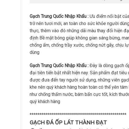
Gạch Trung Quốc Nhập Khẩu :
Ưu điểm nổi bật củ
trở nên tươi mới, an toàn cho sức khỏe người dùn
thực, thêm vào đó những dãi màu thay đổi hiện đại
định Bề mặt bóng giúp không gian sáng bừng, man
chống ẩm, chống trầy xước, chống nứt gãy, chịu lực
dùng
Gạch Trung Quốc Nhập Khẩu :
Đây là dòng gạch ốp
đại tiên tiến bật nhất hiện nay. Sản phẩm đạt ti
được đưa đến tay người sử dụng, những viên gạch p
khe nên quý khách hàng hoàn toàn có thể yên tâm
như chống thấm nước, bám bẩn cực tốt, kích thước
quý khách hàng
************************************************
GẠCH ĐÁ ỐP LÁT THÀNH ĐẠT