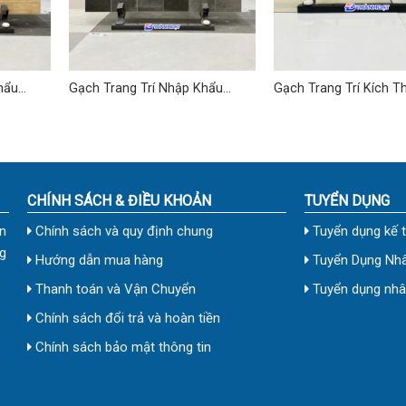
hẩu
Gạch Trang Trí Nhập Khẩu
Gạch Trang Trí Kích T
7
40×80 (cm) TDTQ-EC01
30×60 cm TD-10
CHÍNH SÁCH & ĐIỀU KHOẢN
TUYỂN DỤNG
n
Chính sách và quy định chung
Tuyển dụng kế 
g
Hướng dẫn mua hàng
Tuyển Dụng Nhâ
Thanh toán và Vận Chuyển
Tuyển dụng nhân
Chính sách đổi trả và hoàn tiền
Chính sách bảo mật thông tin