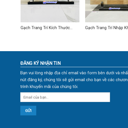
ước
Gạch Trang Trí Kích Thước
Gạch Trang Trí Nhập K
30×60 cm TD-01
40×80 (cm) TDTQ-EC0
ĐĂNG KÝ NHẬN TIN
Bạn vui lòng nhập địa chỉ email vào form bên dưới và nhấ
nút đăng ký, chúng tôi sẽ gửi email cho bạn về các chươn
trình khuyến mãi của chúng tôi.