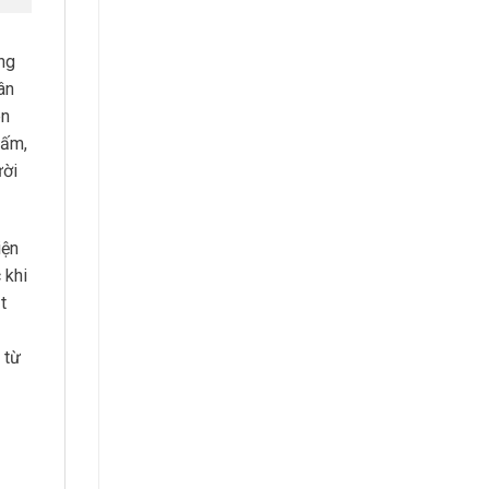
ng
ân
ên
hấm,
ười
iện
 khi
t
 từ