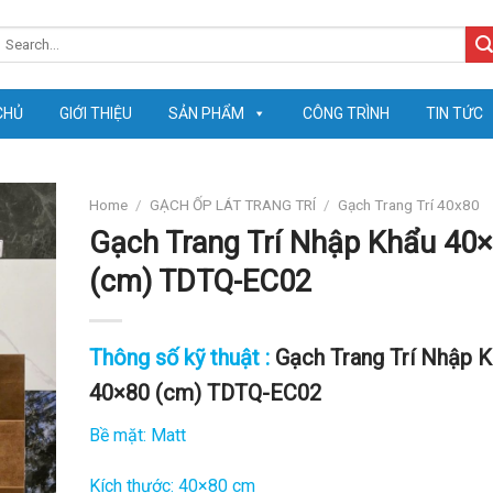
earch
or:
CHỦ
GIỚI THIỆU
SẢN PHẨM
CÔNG TRÌNH
TIN TỨC
Home
/
GẠCH ỐP LÁT TRANG TRÍ
/
Gạch Trang Trí 40x80
Gạch Trang Trí Nhập Khẩu 40
(cm) TDTQ-EC02
Thông số kỹ thuật :
Gạch Trang Trí Nhập 
40×80 (cm) TDTQ-EC02
Bề mặt: Matt
Kích thước: 40×80 cm