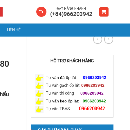
ĐẶT HÀNG NHANH
(+84)966203942
LIÊN HỆ
HỖ TRỢ KHÁCH HÀNG
×80
Tư vấn đá ốp lát:
0966203942
Tư vấn gạch ốp lát:
0966203942
Khẩu
Tư vấn thi công
0966203942
Tư vấn keo ốp lát:
0966203942
0966203942
Tư vấn TBVS: