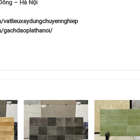
Đông – Hà Nội
m/vatlieuxaydungchuyennghiep
m/gachdaoplathanoi/