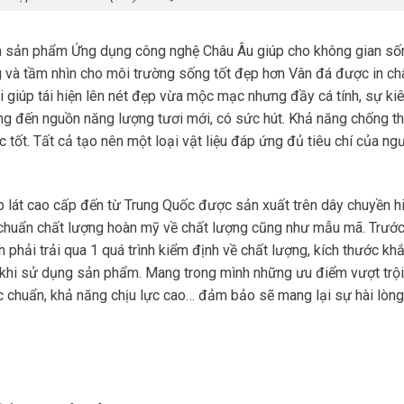
a sản phẩm Ứng dụng công nghệ Châu Âu giúp cho không gian số
g và tầm nhìn cho môi trường sống tốt đẹp hơn Vân đá được in ch
 giúp tái hiện lên nét đẹp vừa mộc mạc nhưng đầy cá tính, sự ki
g đến nguồn năng lượng tươi mới, có sức hút. Khả năng chống t
 tốt. Tất cả tạo nên một loại vật liệu đáp ứng đủ tiêu chí của ng
 lát cao cấp đến từ Trung Quốc được sản xuất trên dây chuyền h
êu chuẩn chất lượng hoàn mỹ về chất lượng cũng như mẫu mã. Trước
hải trải qua 1 quá trình kiểm định về chất lượng, kích thước khắ
 khi sử dụng sản phẩm. Mang trong mình những ưu điểm vượt trội
 chuẩn, khả năng chịu lực cao… đảm bảo sẽ mang lại sự hài lòng