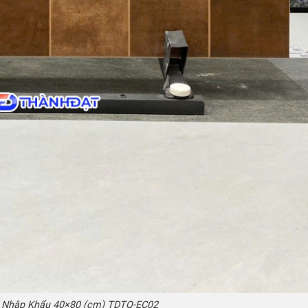
í Nhập Khẩu 40×80 (cm) TDTQ-EC02