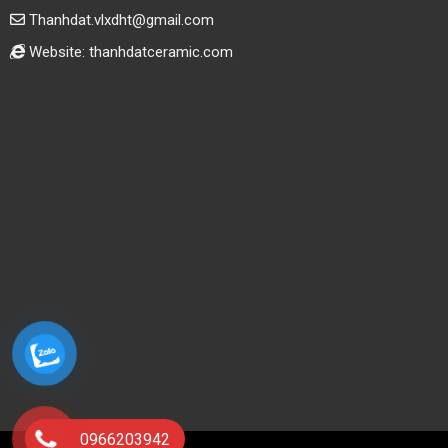
Thanhdat.vlxdht@gmail.com
Website: thanhdatceramic.com
0966203942