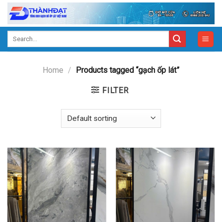
Skip
to
content
Search
for:
Home
/
Products tagged “gạch ốp lát”
FILTER