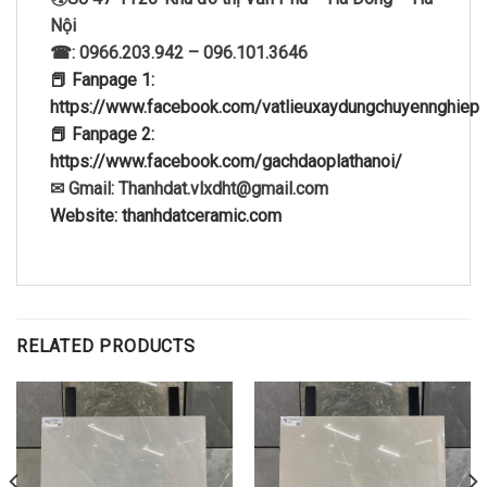
Nội
☎: 0966.203.942 – 096.101.3646
📕 Fanpage 1:
https://www.facebook.com/vatlieuxaydungchuyennghiep
📕 Fanpage 2:
https://www.facebook.com/gachdaoplathanoi/
✉ Gmail: Thanhdat.vlxdht@gmail.com
Website: thanhdatceramic.com
RELATED PRODUCTS