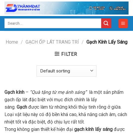
Skip
to
content
Search
for:
Home
/
GẠCH ỐP LÁT TRANG TRÍ
/
Gạch Kính Lấy Sáng
FILTER
Gạch kính
–
“Quà tặng từ mẹ ánh sáng”
là một sản phẩm
gạch ốp lát đặc biệt với mục đích chính là lấy
sáng.
Gạch
được làm từ những khối thủy tinh rỗng ở giữa.
Loại vật liệu này có độ bền khá cao, khả năng cách âm, cách
nhiệt tốt và đặc biệt, độ chịu lực rất tốt.
Trong không gian thiết kế hiện đại
gạch kính lấy sáng
được