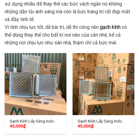
sử dụng nhiều để thay thế các bức vách ngăn nó không
những dẫn tải ánh sáng mà còn là bức trang trí rất đẹp mắt
và đầy tinh tế.
Vì tính chịu lực tốt, dễ bài trí, dễ thi công nên
gạch kính
có
thể dùng thay thế cho bất kì nơi nào của căn nhé, kể cả
những nơi chịu lực như sàn nhà, thậm chí cả bức mái.
Gạch Kính Lấy Sáng Indo
Gạch Kính Lấy Sáng Indo
45,000
₫
45,000
₫
TD-01
TD-02