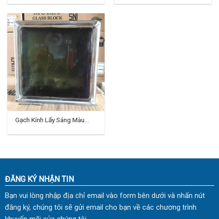
Gạch Kính Lấy Sáng Màu
Indo TD-12
ĐĂNG KÝ NHẬN TIN
Bạn vui lòng nhập địa chỉ email vào form bên dưới và nhấn nút
đăng ký, chúng tôi sẽ gửi email cho bạn về các chương trình