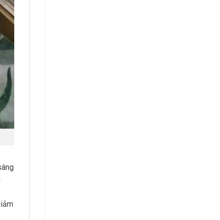
 sáng
n
giảm