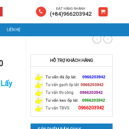
ĐẶT HÀNG NHANH
(+84)966203942
LIÊN HỆ
HỖ TRỢ KHÁCH HÀNG
0
Tư vấn đá ốp lát:
0966203942
 Lấy
Tư vấn gạch ốp lát:
0966203942
Tư vấn thi công
0966203942
Tư vấn keo ốp lát:
0966203942
0966203942
Tư vấn TBVS: