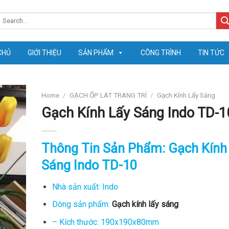
earch
or:
CHỦ
GIỚI THIỆU
SẢN PHẨM
CÔNG TRÌNH
TIN TỨC
Home
/
GẠCH ỐP LÁT TRANG TRÍ
/
Gạch Kính Lấy Sáng
Gạch Kính Lấy Sáng Indo TD-1
Thông Tin Sản Phẩm: Gạch Kính
Sáng Indo TD-10
Nhà sản xuất: Indo
Dòng sản phẩm:
Gạch kính lấy sáng
– Kích thước: 190x190x80mm