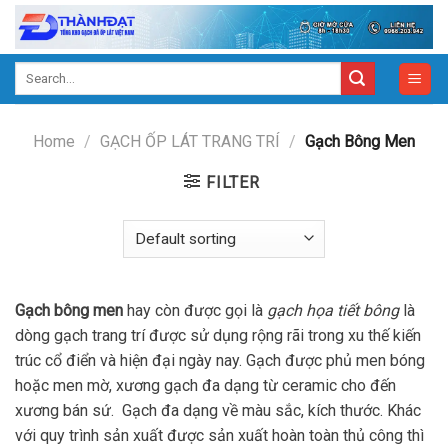
Skip
to
content
Search
for:
Home
/
GẠCH ỐP LÁT TRANG TRÍ
/
Gạch Bông Men
FILTER
Gạch bông men
hay còn được gọi là
gạch họa tiết bông
là
dòng gạch trang trí được sử dụng rộng rãi trong xu thế kiến
trúc cổ điển và hiện đại ngày nay. Gạch được phủ men bóng
hoặc men mờ, xương gạch đa dạng từ ceramic cho đến
xương bán sứ. Gạch đa dạng về màu sắc, kích thước. Khác
với quy trình sản xuất được sản xuất hoàn toàn thủ công thì