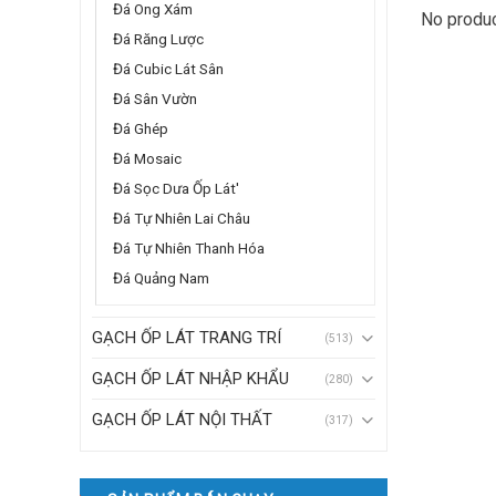
Đá Ong Xám
No produc
Đá Răng Lược
Đá Cubic Lát Sân
Đá Sân Vườn
Đá Ghép
Đá Mosaic
Đá Sọc Dưa Ốp Lát'
Đá Tự Nhiên Lai Châu
Đá Tự Nhiên Thanh Hóa
Đá Quảng Nam
GẠCH ỐP LÁT TRANG TRÍ
(513)
GẠCH ỐP LÁT NHẬP KHẨU
(280)
GẠCH ỐP LÁT NỘI THẤT
(317)