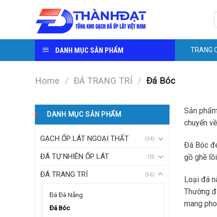
Skip
S
to
f
content
DANH MỤC SẢN PHẨM
TRANG 
Home
/
ĐÁ TRANG TRÍ
/
Đá Bóc
Sản phẩ
DANH MỤC SẢN PHẨM
chuyển về
GẠCH ỐP LÁT NGOẠI THẤT
(34)
Đá Bóc đe
ĐÁ TỰ NHIÊN ỐP LÁT
gồ ghề lồ
(0)
ĐÁ TRANG TRÍ
(56)
Loại đá n
Thường đư
Đá Đà Nẵng
mang phon
Đá Bóc