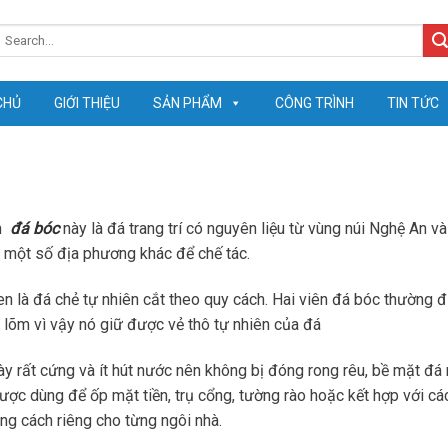
earch
or:
CHỦ
GIỚI THIỆU
SẢN PHẨM
CÔNG TRÌNH
TIN TỨC
m
đá bóc
này là đá trang trí có nguyên liệu từ vùng núi Nghệ An v
 một số địa phương khác để chế tác.
n là đá chẻ tự nhiên cắt theo quy cách. Hai viên đá bóc thường 
i lõm vì vậy nó giữ được vẻ thô tự nhiên của đá
ày rất cứng và ít hút nước nên không bị đóng rong rêu, bề mặt đá 
ợc dùng để ốp mặt tiền, trụ cổng, tường rào hoặc kết hợp với các
g cách riêng cho từng ngôi nhà.