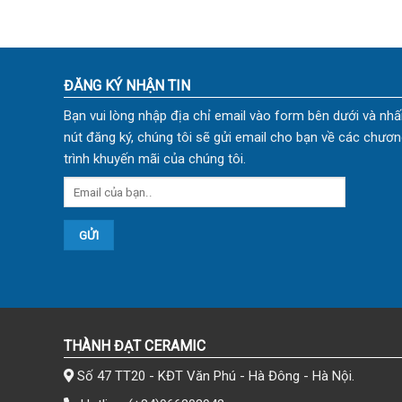
ĐĂNG KÝ NHẬN TIN
Bạn vui lòng nhập địa chỉ email vào form bên dưới và nhấ
nút đăng ký, chúng tôi sẽ gửi email cho bạn về các chươn
trình khuyến mãi của chúng tôi.
THÀNH ĐẠT CERAMIC
Số 47 TT20 - KĐT Văn Phú - Hà Đông - Hà Nội.