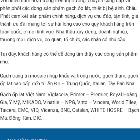
Với nhiều năm hoạt động trên thị trường, chuyên cung cấp và
phân phối các dòng sản phẩm gạch ốp lát, thiết bị bệ sinh, Châu
Phát cam kết sản phẩm chính hãng, dịch vụ chu đáo, tận tình, giá
thành ưu đãi mang tới sự hài lòng cao cho quý khách hàng trên
toàn quốc, ở mọi lĩnh vực: Nhà thầu xây dựng, doanh nghiệp,
thương mại, dịch vụ, cơ quan, tổ chức, các nhân có nhu cầu…
Tại đây, khách hàng có thể dễ dàng tìm thấy các dòng sản phẩm
như:
Gạch trang trí
mosaic nhập khẩu và trong nước, gạch thảm, gạch
ốp lát cao cấp đến từ Ấn Độ – Trung Quốc, Italian, Tây Ban Nha
Gạch ốp lát
Việt Nam: Viglacera, Primer – Premier, Royal Hoàng
Gia, Ý Mỹ, MIKADO, Vinatile – NPG, Vitto – Vincera, World Tiles,
Taicera, CMC, VID, Vicenza, BNC, Catalan, WHITE HOSRE – Bạch
Mã, Đồng Tâm, DIC, …