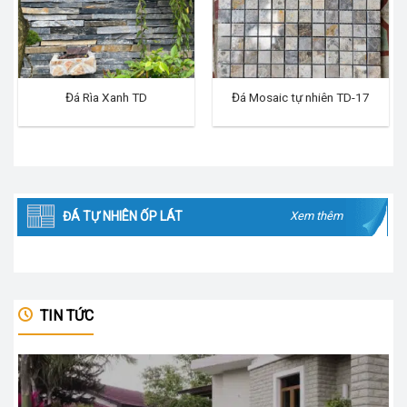
Đá Rìa Xanh TD
Đá Mosaic tự nhiên TD-17
ĐÁ TỰ NHIÊN ỐP LÁT
Xem thêm
TIN TỨC