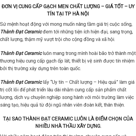
ĐƠN VỊ CUNG CẤP GẠCH MEN CHẤT LƯỢNG – GIÁ TỐT – UY
TÍN TẠI TP HÀ NỘI
Sứ mệnh hoạt động với mong muốn nâng tầm giá trị cuộc sống,
Thành Đạt Ceramic
đem tới những tiện ích hiện đại, sang trọng,
chất lượng, thậm mỹ vượt trội cho cộng đồng và xã hội.
Thành Đạt Ceramic
luôn mang trong mình hoài bão trở thành một
thương hiệu cung cấp gạch ốp lát, thiết bị vệ sinh được tín nhiệm
bởi thị trường xây dựng trên toàn quốc.
Thành Đạt Ceramic
lấy “Uy tín – Chất lượng – Hiệu quả” làm giá
trị cốt lõi để phát triển lâu dài nhằm cung cấp sản phẩm chất
lượng, dịch vụ chuyên nghiệp song hành với môi trường làm việc
sáng tạo, hiệu quả từ đội ngũ nhân viên đoàn kết, thân thiện.
TẠI SAO THÀNH ĐẠT CERAMIC LUÔN LÀ ĐIỂM CHỌN CỦA
NHIỀU NHÀ THẦU XÂY DỰNG.