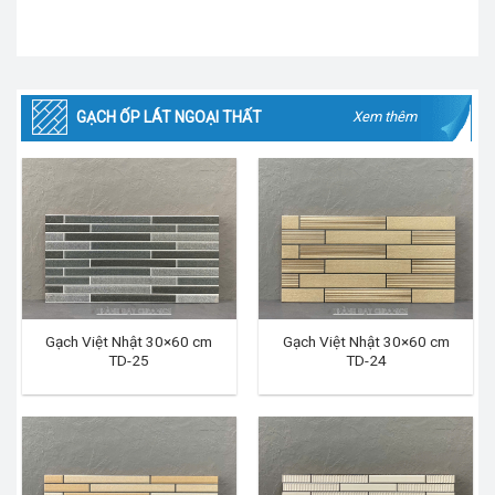
GẠCH ỐP LÁT NGOẠI THẤT
Xem thêm
Gạch Việt Nhật 30×60 cm
Gạch Việt Nhật 30×60 cm
TD-25
TD-24