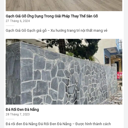
Gạch Giả Gỗ Ứng Dụng Trong Giải Pháp Thay Thế Sàn Gỗ
27 Tháng 6, 2024
Gạch Giả Gỗ Gạch giả gỗ – Xu hướng trang trí nội thất mang vẻ
Đá Rối Đen Đà Nẵng
28 Tháng 7, 2023
Đá rối đen Đà Nẵng Đá Rối Đen Đà Nẵng – Được hình thành cách