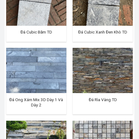
Đá Cubic Băm TD
Đá Cubic Xanh Đen Khò TD
Đá Ong Xám Mix 3D Dày 1 Và
Đá Rìa Vàng TD
Dày 2