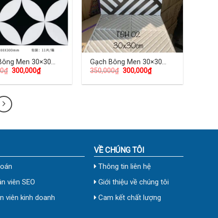
Bông Men 30×30
Gạch Bông Men 30×30
00
₫
300,000
₫
350,000
₫
300,000
₫
TD-08
(cm) TD-09
VỀ CHÚNG TÔI
toán
Thông tin liên hệ
n viên SEO
Giới thiệu về chúng tôi
 viên kinh doanh
Cam kết chất lượng