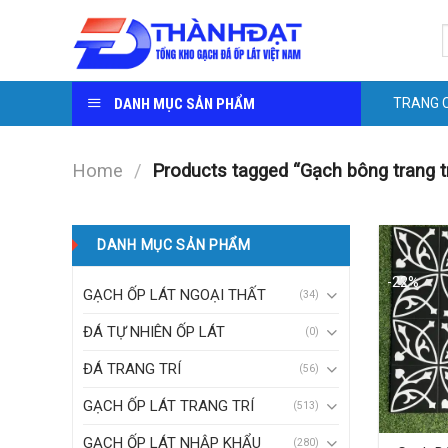
Skip
S
to
f
content
DANH MỤC SẢN PHẨM
TRANG 
Home
/
Products tagged “Gạch bông trang tr
DANH MỤC SẢN PHẨM
-22%
GẠCH ỐP LÁT NGOẠI THẤT
(34)
ĐÁ TỰ NHIÊN ỐP LÁT
(0)
ĐÁ TRANG TRÍ
(56)
GẠCH ỐP LÁT TRANG TRÍ
(513)
GẠCH ỐP LÁT NHẬP KHẨU
(280)