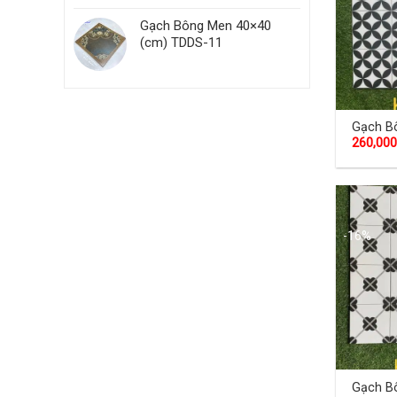
Gạch Bông Men 40×40
(cm) TDDS-11
Gạch B
260,000
(cm) T
-16%
Gạch B