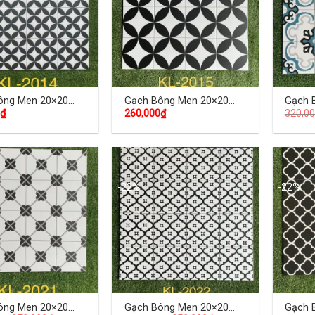
ông Men 20×20
Gạch Bông Men 20×20
Gạch 
₫
260,000
₫
320,0
DKL-2014
(cm) TDKL-2015
(cm) 
-22%
-22%
ông Men 20×20
Gạch Bông Men 20×20
Gạch 