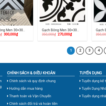
ông Men 30×30
Gạch Bông Men 30×30
Gạch 
₫
300,000
₫
350,000
₫
270,000
₫
350,0
D-05
(cm) TD-06
(cm) 
1
2
3
4
CHÍNH SÁCH & ĐIỀU KHOẢN
TUYỂN DỤNG
n
Chính sách và quy định chung
Tuyển dụng kế 
g
Hướng dẫn mua hàng
Tuyển Dụng Nhâ
Thanh toán và Vận Chuyển
Tuyển dụng nhân
Chính sách đổi trả và hoàn tiền