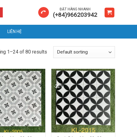
ĐẶT HÀNG NHANH
(+84)966203942
LIÊN HỆ
ng 1–24 of 80 results
-22%