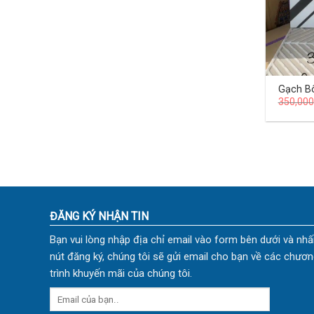
Gạch B
350,000
(cm) T
ĐĂNG KÝ NHẬN TIN
Bạn vui lòng nhập địa chỉ email vào form bên dưới và nhấ
nút đăng ký, chúng tôi sẽ gửi email cho bạn về các chươn
trình khuyến mãi của chúng tôi.