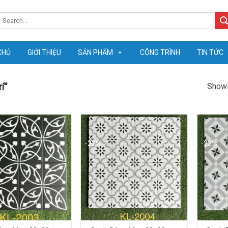
earch
or:
CHỦ
GIỚI THIỆU
SẢN PHẨM
CÔNG TRÌNH
TIN TỨC
Showi
í”
-22%
-22%