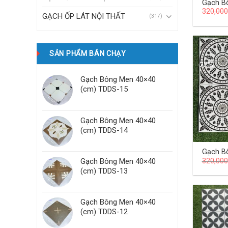
Gạch B
320,000
(cm) T
GẠCH ỐP LÁT NỘI THẤT
(317)
SẢN PHẨM BÁN CHẠY
-22%
Gạch Bông Men 40×40
(cm) TDDS-15
Gạch Bông Men 40×40
(cm) TDDS-14
Gạch B
320,000
Gạch Bông Men 40×40
(cm) T
(cm) TDDS-13
Gạch Bông Men 40×40
(cm) TDDS-12