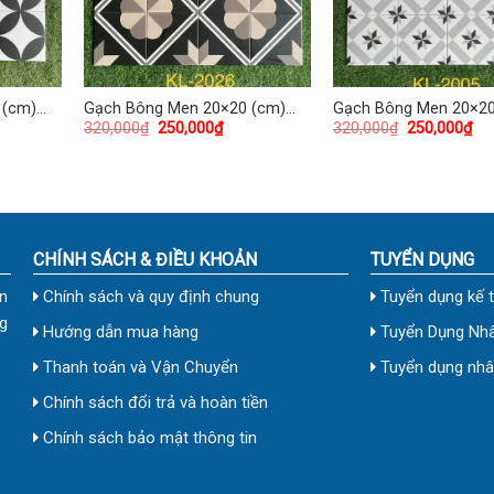
 (cm)
Gạch Bông Men 20×20 (cm)
Gạch Bông Men 20×20
320,000
₫
250,000
₫
320,000
₫
250,000
₫
TDKL-2026
TDKL-2005
CHÍNH SÁCH & ĐIỀU KHOẢN
TUYỂN DỤNG
n
Chính sách và quy định chung
Tuyển dụng kế 
g
Hướng dẫn mua hàng
Tuyển Dụng Nhâ
Thanh toán và Vận Chuyển
Tuyển dụng nhân
Chính sách đổi trả và hoàn tiền
Chính sách bảo mật thông tin