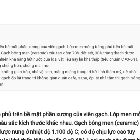
rên bề mặt phần xương của viên gạch. Lớp men mỏng tráng phủ trên bề mặt
u. Gạch bông men (ceramic) cấu tạo gồm 70% đất sét, 30% tràng thạch được
nhiên khả năng hút nước của loại vật liệu này lại khá thấp (tiêu chuẩn C =3-6%).
ng chống trơn, chống mài mòn.
ông gian bếp, nhà vệ sinh, mảng miếng trang trí bởi tính thẩm mỹ, dễ phối
 gạch ốp lát trang trí không gian quán cafe, sapa, ốp lát nhà tắm thì gạch bôn
ạn.
n phủ trên bề mặt phần xương của viên gạch. Lớp men m
 màu sắc kích thước khác nhau. Gạch bông men (ceramic)
ược nung ở nhiệt độ 1.100 độ C; có độ chịu lực cao tuy