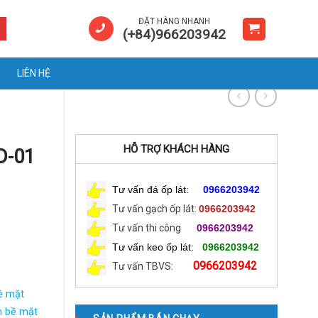
ĐẶT HÀNG NHANH
(+84)966203942
LIÊN HỆ
HỖ TRỢ KHÁCH HÀNG
D-01
Tư vấn đá ốp lát:
0966203942
Tư vấn gạch ốp lát:
0966203942
Tư vấn thi công
0966203942
Tư vấn keo ốp lát:
0966203942
0966203942
Tư vấn TBVS:
bề mặt
n bề mặt