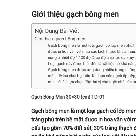
Giới thiệu gạch bông men
Nội Dung Bài Viết
Giới thiệu gạch bông men
Gạch bông men là một loại gạch có lớp men phủ t
được in hoa văn với màu sắc kích thước khác nha
nung ở nhiệt độ 1.100 độ C; có độ chịu lực cao tuy 
Loại gạch này được biết đến là vật liệu có khả nă
Gạch bông men được ứng dụng nhiều trong những kh
màu, dễ lau chùi bụi bẩn. Khi bạn cần gạch ốp bếp,
men sẽ là 1 lựa chọn đầy thú vị cho ngôi nhà của b
Gạch Bông Men 30×30 (cm) TD-01
Gạch bông men
là một loại gạch có lớp me
tráng phủ trên bề mặt được in hoa văn với
cấu tạo gồm 70% đất sét, 30% tràng thạch đ