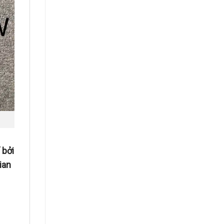
 bởi
ian