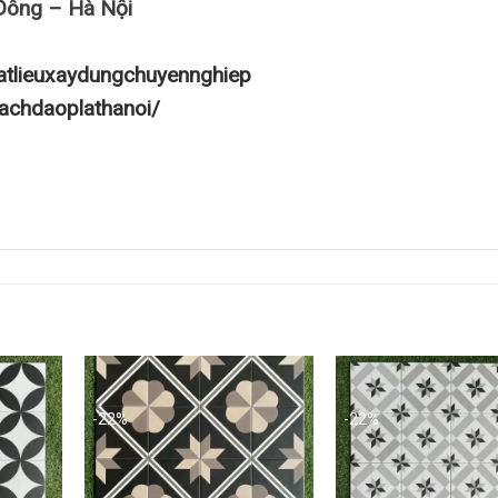
Đông – Hà Nội
atlieuxaydungchuyennghiep
achdaoplathanoi/
-22%
-22%