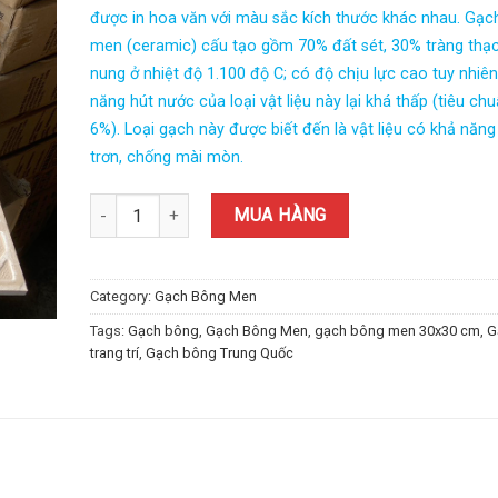
được in hoa văn với màu sắc kích thước khác nhau. Gạc
men (ceramic) cấu tạo gồm 70% đất sét, 30% tràng thạ
nung ở nhiệt độ 1.100 độ C; có độ chịu lực cao tuy nhiê
năng hút nước của loại vật liệu này lại khá thấp (tiêu ch
6%). Loại gạch này được biết đến là vật liệu có khả năn
trơn, chống mài mòn.
Gạch Bông Men 30x30 (cm) TD-01 quantity
MUA HÀNG
Category:
Gạch Bông Men
Tags:
Gạch bông
,
Gạch Bông Men
,
gạch bông men 30x30 cm
,
G
trang trí
,
Gạch bông Trung Quốc