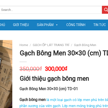
earch
or:
CHỦ
GIỚI THIỆU
SẢN PHẨM
CÔNG TRÌNH
TIN TỨC
Home
/
GẠCH ỐP LÁT TRANG TRÍ
/
Gạch Bông Men
Gạch Bông Men 30×30 (cm) T
350,000
₫
300,000
₫
Giới thiệu gạch bông men
Gạch Bông Men 30×30 (cm) TD-01
Gạch bông men
là một loại gạch có lớp men phủ trên 
phần xương của viên gạch. Lớp men mỏng tráng phủ trê