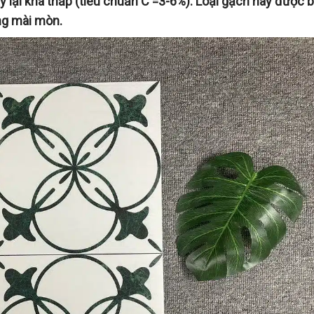
y lại khá thấp (tiêu chuẩn C =3-6%). Loại gạch này được b
ống mài mòn.