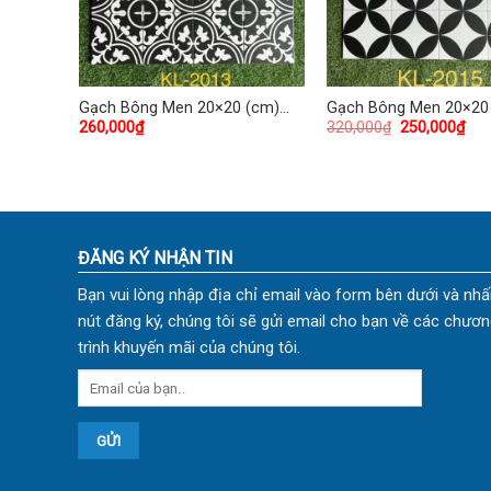
(cm)
Gạch Bông Men 20×20 (cm)
Gạch Bông Men 20×20
260,000
₫
320,000
₫
250,000
₫
TDKL-2013
TDKL-2006
ĐĂNG KÝ NHẬN TIN
Bạn vui lòng nhập địa chỉ email vào form bên dưới và nhấ
nút đăng ký, chúng tôi sẽ gửi email cho bạn về các chươn
trình khuyến mãi của chúng tôi.