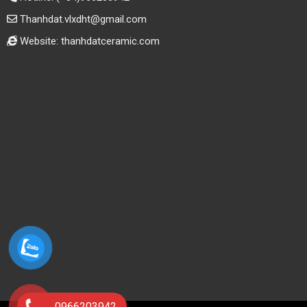
Thanhdat.vlxdht@gmail.com
Website: thanhdatceramic.com
0966203942