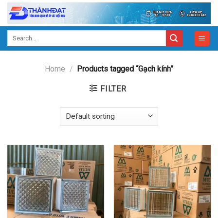
Skip
to
content
Search
for:
Home
/
Products tagged “Gạch kính”
FILTER