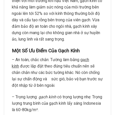
thiện với môi trường khí hậu Việt Nam, gạch kính có
khả năng làm giảm sức nóng của môi trường bên
ngoài lên tới 52% so với kính thông thường bởi độ
dày và cấu tạo rỗng bên trong của viên gạch. Vừa
đảm bảo độ an toàn cho ngôi nhà, gạch kính xây
dựng còn mang lại cho không gian nhà ở sự huyền
ảo, lung linh và rất sang trọng.
Một Số Ưu Điểm Của Gạch Kính
– An toàn, chắc chắn: Tường làm bằng
gạch
kính
được lắp đặt theo đúng tiêu chuẩn nên sẽ
chắn chắn như các bức tường khác. Nó còn chống
lại sự chấn động và sức gió, bảo vệ bạn trước sự
đột nhập từ ở bên ngoài.
– Trọng lượng:
gạch kính
có trọng lượng nhẹ: Trọng
lượng trung bình của gạch kính lấy sáng Indonesia
là 60-80kg/m².