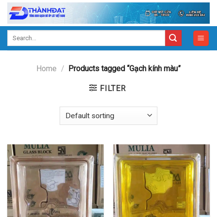
Skip
to
content
Search
for:
Home
/
Products tagged “Gạch kính màu”
FILTER