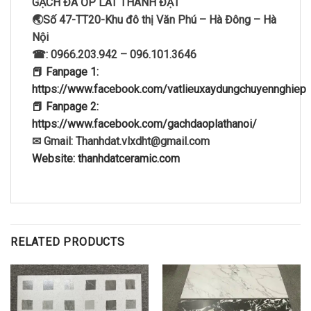
GẠCH ĐÁ ỐP LÁT THÀNH ĐẠT
🌏Số 47-TT20-Khu đô thị Văn Phú – Hà Đông – Hà
Nội
☎: 0966.203.942 – 096.101.3646
📕 Fanpage 1:
https://www.facebook.com/vatlieuxaydungchuyennghiep
📕 Fanpage 2:
https://www.facebook.com/gachdaoplathanoi/
✉ Gmail: Thanhdat.vlxdht@gmail.com
Website: thanhdatceramic.com
RELATED PRODUCTS