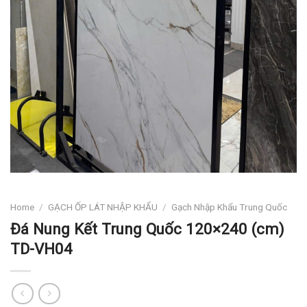
Home
/
GẠCH ỐP LÁT NHẬP KHẨU
/
Gạch Nhập Khẩu Trung Quốc
Đá Nung Kết Trung Quốc 120×240 (cm)
TD-VH04