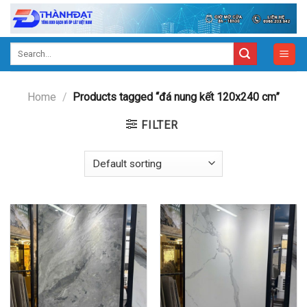
Skip
to
content
Search
for:
Home
/
Products tagged “đá nung kết 120x240 cm”
FILTER