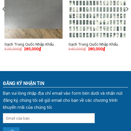
Gạch Trung Quốc Nhập Khẩu
Gạch Trung Quốc Nhập Khẩu
320,000
₫
285,000
₫
340,000
₫
280,000
₫
40×80 (cm) TDTQ-HA01
60×60 (cm) TDTQ-HN05
ĐĂNG KÝ NHẬN TIN
Bạn vui lòng nhập địa chỉ email vào form bên dưới và nhấn nút
đăng ký, chúng tôi sẽ gửi email cho bạn về các chương trình
khuyến mãi của chúng tôi.