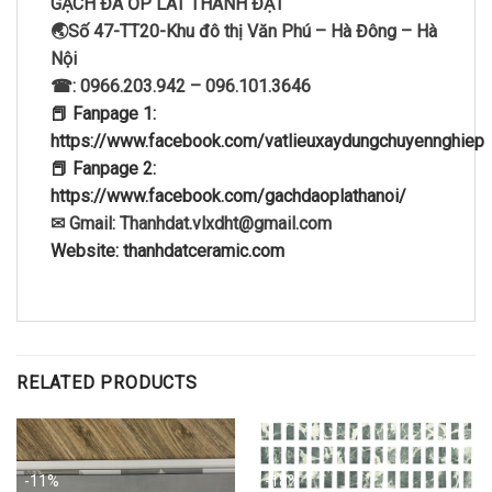
GẠCH ĐÁ ỐP LÁT THÀNH ĐẠT
🌏Số 47-TT20-Khu đô thị Văn Phú – Hà Đông – Hà
Nội
☎: 0966.203.942 – 096.101.3646
📕 Fanpage 1:
https://www.facebook.com/vatlieuxaydungchuyennghiep
📕 Fanpage 2:
https://www.facebook.com/gachdaoplathanoi/
✉ Gmail: Thanhdat.vlxdht@gmail.com
Website: thanhdatceramic.com
RELATED PRODUCTS
-11%
-18%