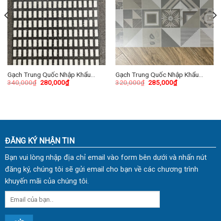
Gạch Trung Quốc Nhập Khẩu
Gạch Trung Quốc Nhập Khẩu
340,000
₫
280,000
₫
320,000
₫
285,000
₫
60×60 (cm) TDTQ-HN11
40×80 (cm) TDTQ-HA02
ĐĂNG KÝ NHẬN TIN
Bạn vui lòng nhập địa chỉ email vào form bên dưới và nhấn nút
đăng ký, chúng tôi sẽ gửi email cho bạn về các chương trình
khuyến mãi của chúng tôi.