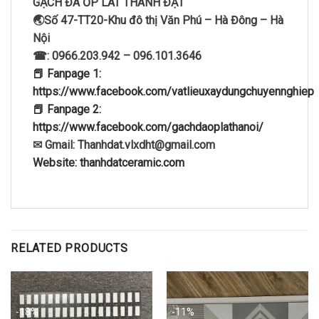
GẠCH ĐÁ ỐP LÁT THÀNH ĐẠT
🌏Số 47-TT20-Khu đô thị Văn Phú – Hà Đông – Hà
Nội
☎: 0966.203.942 – 096.101.3646
📕 Fanpage 1:
https://www.facebook.com/vatlieuxaydungchuyennghiep
📕 Fanpage 2:
https://www.facebook.com/gachdaoplathanoi/
✉ Gmail: Thanhdat.vlxdht@gmail.com
Website: thanhdatceramic.com
RELATED PRODUCTS
-18%
-11%