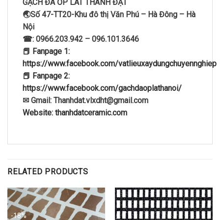
GẠCH ĐÁ ỐP LÁT THÀNH ĐẠT
🌏Số 47-TT20-Khu đô thị Văn Phú – Hà Đông – Hà
Nội
☎: 0966.203.942 – 096.101.3646
📕 Fanpage 1:
https://www.facebook.com/vatlieuxaydungchuyennghiep
📕 Fanpage 2:
https://www.facebook.com/gachdaoplathanoi/
✉ Gmail: Thanhdat.vlxdht@gmail.com
Website: thanhdatceramic.com
RELATED PRODUCTS
-18%