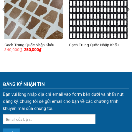
Gạch Trung Quốc Nhập Khẩu
Gạch Trung Quốc Nhập Khẩu
340,000
₫
280,000
₫
60×60 (cm) TDTQ-HN08
60×60 (cm) TDTQ-HN03
ĐĂNG KÝ NHẬN TIN
Bạn vui lòng nhập địa chỉ email vào form bên dưới và nhấn nút
đăng ký, chúng tôi sẽ gửi email cho bạn về các chương trình
khuyến mãi của chúng tôi.