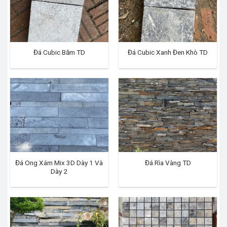
Đá Cubic Băm TD
Đá Cubic Xanh Đen Khò TD
Đá Ong Xám Mix 3D Dày 1 Và
Đá Rìa Vàng TD
Dày 2