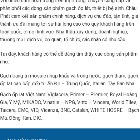
Với nhiều năm hoạt động trên thị trường, chuyên cung cấp và
phân phối các dòng sản phẩm gạch ốp lát, thiết bị bệ sinh, Châu
Phát cam kết sản phẩm chính hãng, dịch vụ chu đáo, tận tình, giá
thành ưu đãi mang tới sự hài lòng cao cho quý khách hàng trên
toàn quốc, ở mọi lĩnh vực: Nhà thầu xây dựng, doanh nghiệp,
thương mại, dịch vụ, cơ quan, tổ chức, các nhân có nhu cầu…
Tại đây, khách hàng có thể dễ dàng tìm thấy các dòng sản phẩm
như:
Gạch trang trí
mosaic nhập khẩu và trong nước, gạch thảm, gạch
ốp lát cao cấp đến từ Ấn Độ – Trung Quốc, Italian, Tây Ban Nha
Gạch ốp lát
Việt Nam: Viglacera, Primer – Premier, Royal Hoàng
Gia, Ý Mỹ, MIKADO, Vinatile – NPG, Vitto – Vincera, World Tiles,
Taicera, CMC, VID, Vicenza, BNC, Catalan, WHITE HOSRE – Bạch
Mã, Đồng Tâm, DIC, …