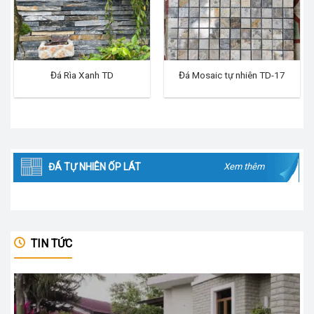
Đá Rìa Xanh TD
Đá Mosaic tự nhiên TD-17
ĐÁ TỰ NHIÊN ỐP LÁT
Xem thêm
TIN TỨC