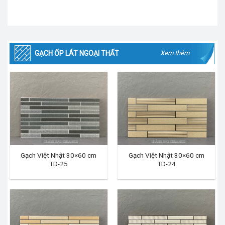
GẠCH ỐP LÁT NGOẠI THẤT
Xem thêm
Gạch Việt Nhật 30×60 cm
Gạch Việt Nhật 30×60 cm
TD-25
TD-24