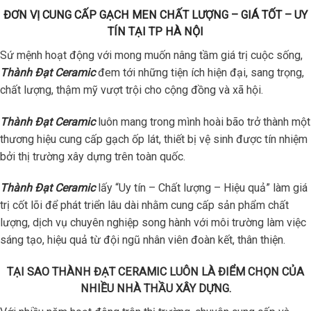
ĐƠN VỊ CUNG CẤP GẠCH MEN CHẤT LƯỢNG – GIÁ TỐT – UY
TÍN TẠI TP HÀ NỘI
Sứ mệnh hoạt động với mong muốn nâng tầm giá trị cuộc sống,
Thành Đạt Ceramic
đem tới những tiện ích hiện đại, sang trọng,
chất lượng, thậm mỹ vượt trội cho cộng đồng và xã hội.
Thành Đạt Ceramic
luôn mang trong mình hoài bão trở thành một
thương hiệu cung cấp gạch ốp lát, thiết bị vệ sinh được tín nhiệm
bởi thị trường xây dựng trên toàn quốc.
Thành Đạt Ceramic
lấy “Uy tín – Chất lượng – Hiệu quả” làm giá
trị cốt lõi để phát triển lâu dài nhằm cung cấp sản phẩm chất
lượng, dịch vụ chuyên nghiệp song hành với môi trường làm việc
sáng tạo, hiệu quả từ đội ngũ nhân viên đoàn kết, thân thiện.
TẠI SAO THÀNH ĐẠT CERAMIC LUÔN LÀ ĐIỂM CHỌN CỦA
NHIỀU NHÀ THẦU XÂY DỰNG.