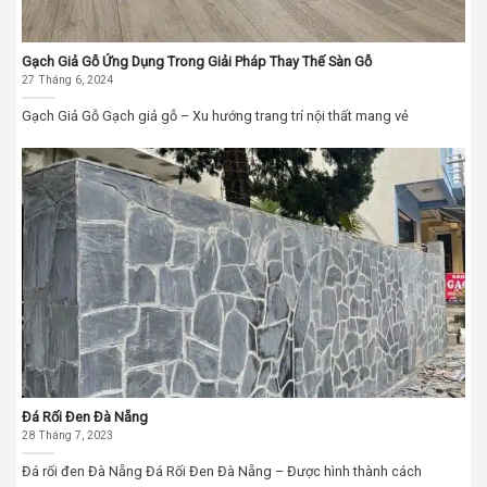
Gạch Giả Gỗ Ứng Dụng Trong Giải Pháp Thay Thế Sàn Gỗ
27 Tháng 6, 2024
Gạch Giả Gỗ Gạch giả gỗ – Xu hướng trang trí nội thất mang vẻ
Đá Rối Đen Đà Nẵng
28 Tháng 7, 2023
Đá rối đen Đà Nẵng Đá Rối Đen Đà Nẵng – Được hình thành cách