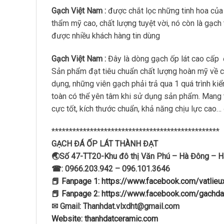
Gạch Việt Nam :
được chắt lọc những tinh hoa của
thẩm mỹ cao, chất lượng tuyệt vời, nó còn là gạch
được nhiều khách hàng tin dùng
Gạch Việt Nam :
Đây là dòng gạch ốp lát cao cấp
Sản phẩm đạt tiêu chuẩn chất lượng hoàn mỹ về 
dụng, những viên gạch phải trả qua 1 quá trình ki
toàn có thể yên tâm khi sử dụng sản phẩm. Mang
cực tốt, kích thước chuẩn, khả năng chịu lực cao
************************************************
GẠCH ĐÁ ỐP LÁT THÀNH ĐẠT
🌏Số 47-TT20-Khu đô thị Văn Phú – Hà Đông – H
☎: 0966.203.942 – 096.101.3646
📕 Fanpage 1: https://www.facebook.com/vatlie
📕 Fanpage 2: https://www.facebook.com/gachda
✉ Gmail: Thanhdat.vlxdht@gmail.com
Website: thanhdatceramic.com