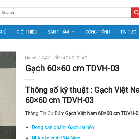
earch
or:
CHỦ
GIỚI THIỆU
SẢN PHẨM
CÔNG TRÌNH
TIN TỨC
Home
/
GẠCH ỐP LÁT NỘI THẤT
Gạch 60×60 cm TDVH-03
Thông số kỹ thuật :
Gạch Việt N
60×60 cm TDVH-03
Thông Tin Cơ Bản:
Gạch Việt Nam 60×60 cm TDVH-0
Dòng sản phẩm: Gạch lát nền
Nhà sản xuất:Việt Nam