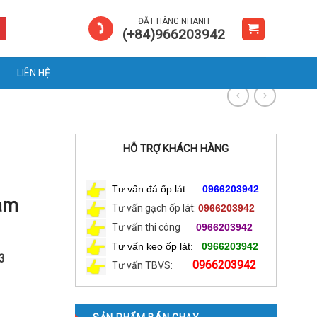
ĐẶT HÀNG NHANH
(+84)966203942
LIÊN HỆ
HỖ TRỢ KHÁCH HÀNG
Tư vấn đá ốp lát:
0966203942
am
Tư vấn gạch ốp lát:
0966203942
Tư vấn thi công
0966203942
Tư vấn keo ốp lát:
0966203942
3
0966203942
Tư vấn TBVS: