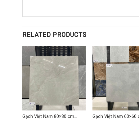
RELATED PRODUCTS
cm TD-
Gạch Việt Nam 80×80 cm
Gạch Việt Nam 60×60 
TDLQ-20
VNH 05