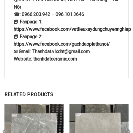
Nội
☎: 0966.203.942 – 096.101.3646
📕 Fanpage 1:
https://www.facebook.com/vatlieuxaydungchuyennghiep
📕 Fanpage 2:
https://www.facebook.com/gachdaoplathanoi/
✉ Gmail: Thanhdat.vlxdht@gmail.com
Website: thanhdatceramic.com
RELATED PRODUCTS