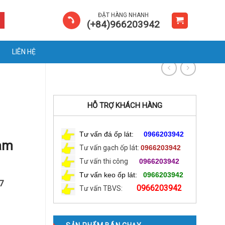
ĐẶT HÀNG NHANH
(+84)966203942
LIÊN HỆ
HỖ TRỢ KHÁCH HÀNG
Tư vấn đá ốp lát:
0966203942
am
Tư vấn gạch ốp lát:
0966203942
Tư vấn thi công
0966203942
Tư vấn keo ốp lát:
0966203942
7
0966203942
Tư vấn TBVS: