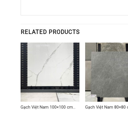
RELATED PRODUCTS
cm
Gạch Việt Nam 100×100 cm
Gạch Việt Nam 80×80
TD-LQ 01
TDLQ-01