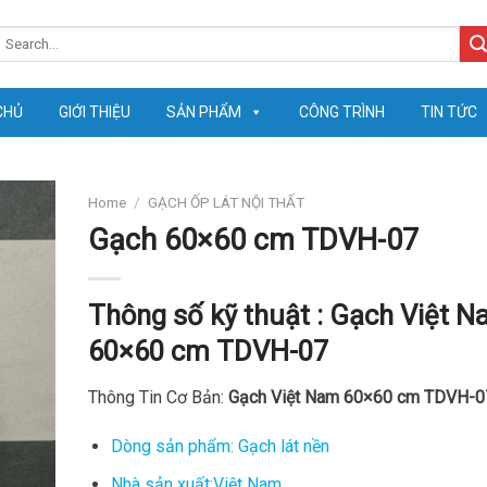
earch
or:
CHỦ
GIỚI THIỆU
SẢN PHẨM
CÔNG TRÌNH
TIN TỨC
Home
/
GẠCH ỐP LÁT NỘI THẤT
Gạch 60×60 cm TDVH-07
Thông số kỹ thuật :
Gạch Việt N
60×60 cm TDVH-07
Thông Tin Cơ Bản:
Gạch Việt Nam 60×60 cm TDVH-0
Dòng sản phẩm: Gạch lát nền
Nhà sản xuất:Việt Nam