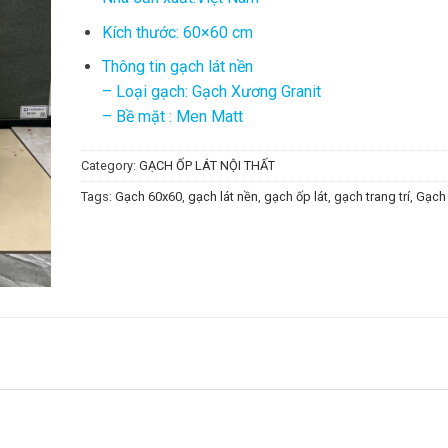
Kích thước: 60×60 cm
Thông tin gạch lát nền
– Loại gạch: Gạch Xương Granit
– Bề mặt : Men Matt
Category:
GẠCH ỐP LÁT NỘI THẤT
Tags:
Gạch 60x60
,
gạch lát nền
,
gạch ốp lát
,
gạch trang trí
,
Gạch