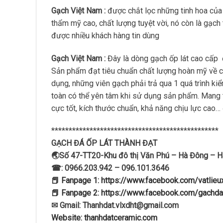
Gạch Việt Nam :
được chắt lọc những tinh hoa của
thẩm mỹ cao, chất lượng tuyệt vời, nó còn là gạch
được nhiều khách hàng tin dùng
Gạch Việt Nam :
Đây là dòng gạch ốp lát cao cấp
Sản phẩm đạt tiêu chuẩn chất lượng hoàn mỹ về 
dụng, những viên gạch phải trả qua 1 quá trình ki
toàn có thể yên tâm khi sử dụng sản phẩm. Mang
cực tốt, kích thước chuẩn, khả năng chịu lực cao
************************************************
GẠCH ĐÁ ỐP LÁT THÀNH ĐẠT
🌏Số 47-TT20-Khu đô thị Văn Phú – Hà Đông – H
☎: 0966.203.942 – 096.101.3646
📕 Fanpage 1: https://www.facebook.com/vatlie
📕 Fanpage 2: https://www.facebook.com/gachda
✉ Gmail: Thanhdat.vlxdht@gmail.com
Website: thanhdatceramic.com