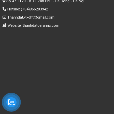
Số 47 TT20 - KĐT Văn Phú - Hà Đông - Hà Nội.
Hotline:
(+84)966203942
Thanhdat.vlxdht@gmail.com
Website: thanhdatceramic.com