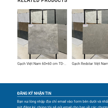
RELATED PRODUCTS
 40×80
Gạch Việt Nam 60×60 cm TD-
Gạch Redstar Việt Na
06
cm TD-15
ĐĂNG KÝ NHẬN TIN
Bạn vui lòng nhập địa chỉ email vào form bên dưới và nhấ
nút đăng ký, chúng tôi sẽ gửi email cho bạn về các chươn