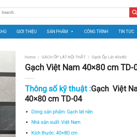
earch
or:
CHỦ
GIỚI THIỆU
SẢN PHẨM
CÔNG TRÌNH
TIN TỨC
Home
/
GẠCH ỐP LÁT NỘI THẤT
/
Gạch Ốp Lát 40x80
Gạch Việt Nam 40×80 cm TD-
Thông số kỹ thuật :
Gạch Việt N
40×80 cm TD-04
Dòng sản phẩm: Gạch lát nền
Nhà sản xuất: Việt Nam
Kích thước: 40×80 cm