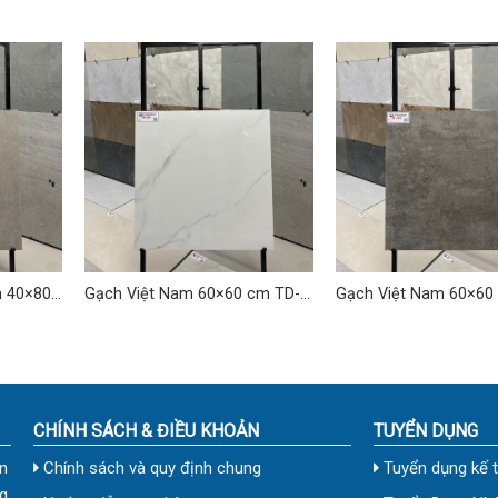
m 40×80
Gạch Việt Nam 60×60 cm TD-
Gạch Việt Nam 60×60 cm TD-
08
05
CHÍNH SÁCH & ĐIỀU KHOẢN
TUYỂN DỤNG
n
Chính sách và quy định chung
Tuyển dụng kế 
g