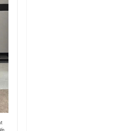
ật
đến