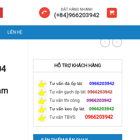
ĐẶT HÀNG NHANH
(+84)966203942
LIÊN HỆ
HỖ TRỢ KHÁCH HÀNG
04
Tư vấn đá ốp lát:
0966203942
am
Tư vấn gạch ốp lát:
0966203942
Tư vấn thi công
0966203942
Tư vấn keo ốp lát:
0966203942
0966203942
Tư vấn TBVS: