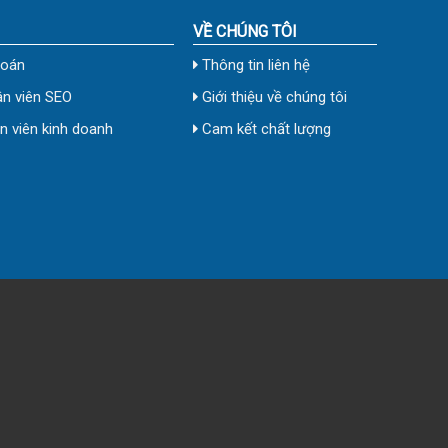
VỀ CHÚNG TÔI
toán
Thông tin liên hệ
n viên SEO
Giới thiệu về chúng tôi
 viên kinh doanh
Cam kết chất lượng