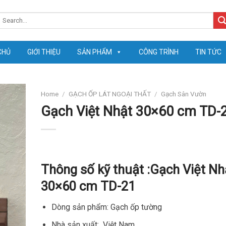
earch
or:
CHỦ
GIỚI THIỆU
SẢN PHẨM
CÔNG TRÌNH
TIN TỨC
Home
/
GẠCH ỐP LÁT NGOẠI THẤT
/
Gạch Sân Vườn
Gạch Việt Nhật 30×60 cm TD-
Thông số kỹ thuật :
Gạch Việt Nh
30×60 cm TD-21
Dòng sản phẩm: Gạch ốp tường
Nhà sản xuất: Việt Nam