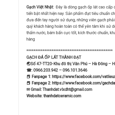
Gạch Việt Nhật:
Đây là dòng gạch ốp lát cao cấp 
tiến bật nhất hiện nay. Sản phẩm đạt tiêu chuẩn 
đưa đến tay người sử dụng, những viên gạch phải t
quý khách hàng hoàn toàn có thể yên tâm khi sử 
thấm nước, bám bẩn cực tốt, kích thước chuẩn, kh
hàng
************************************************
GẠCH ĐÁ ỐP LÁT THÀNH ĐẠT
🌏Số 47-TT20-Khu đô thị Văn Phú – Hà Đông – H
☎: 0966.203.942 – 096.101.3646
📕 Fanpage 1: https://www.facebook.com/vatlie
📕 Fanpage 2: https://www.facebook.com/gachda
✉ Gmail: Thanhdat.vlxdht@gmail.com
Website: thanhdatceramic.com