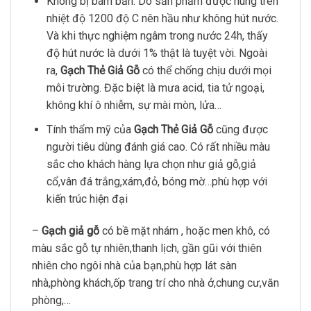
Không bị bám bẩn. Do sản phẩm được nung trên
nhiệt độ 1200 độ C nên hầu như không hút nước.
Và khi thực nghiệm ngâm trong nước 24h, thấy
độ hút nước là dưới 1% thật là tuyệt vời. Ngoài
ra,
Gạch Thẻ Giả Gỗ
có thể chống chịu dưới mọi
môi trường. Đặc biệt là mưa acid, tia tử ngoại,
không khí ô nhiễm, sự mài mòn, lửa…
Tính thẩm mỹ của
Gạch Thẻ Giả Gỗ
cũng được
người tiêu dùng đánh giá cao. Có rất nhiều màu
sắc cho khách hàng lựa chọn như giả gỗ,giả
cổ,vân đá trắng,xám,đỏ, bóng mờ…phù hợp với
kiến trúc hiện đại
–
Gạch giả gỗ
có bề mặt nhám , hoặc men khô, có
màu sắc gỗ tự nhiên,thanh lịch, gần gũi với thiên
nhiên cho ngôi nhà của bạn,phù hợp lát sàn
nhà,phòng khách,ốp trang trí cho nhà ở,chung cư,văn
phòng,…