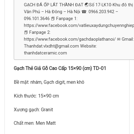
GẠCH ĐÁ ỐP LÁT THÀNH ĐẠT 🌏Số 17-LK10-Khu đô thị
Văn Phú – Hà Đông – Hà Nội ☎: 0966.203.942 –
096.101.3646 📕 Fanpage 1:
https://www.facebook.com/vatlieuxaydungchuyennghie
📕 Fanpage 2:
https://www.facebook.com/gachdaoplathanoi/ ✉ Gmail:
Thanhdat.vlxdht@gmail.com Website:
thanhdatceramic.com
Gạch Thẻ Giả Gỗ Cao Cấp 15×90 (cm) TD-01
Bề mặt: nhám, Gạch digit, men khô
Kích thước: 15×90 cm
Xương gạch: Granit
Chất men: Men Matt