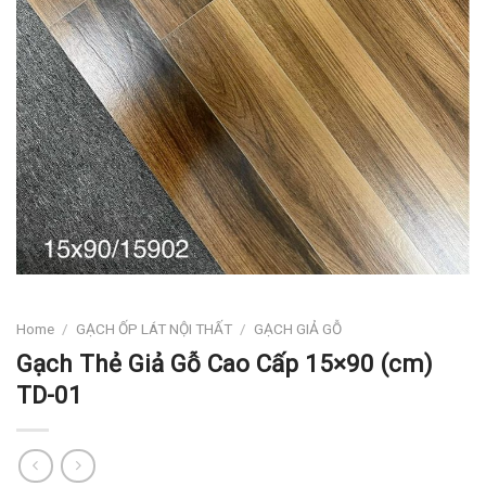
Home
/
GẠCH ỐP LÁT NỘI THẤT
/
GẠCH GIẢ GỖ
Gạch Thẻ Giả Gỗ Cao Cấp 15×90 (cm)
TD-01