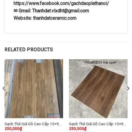
https://www.facebook.com/gachdaoplathanoi/
✉ Gmail: Thanhdat.vlxdht@gmail.com
Website: thanhdatceramic.com
RELATED PRODUCTS
Gạch Thẻ Giả Gỗ Cao Cấp 15×90
Gạch Thẻ Giả Gỗ Cao Cấp 15×90
250,000
₫
250,000
₫
(cm) TDVH-01
(cm) TDH-02