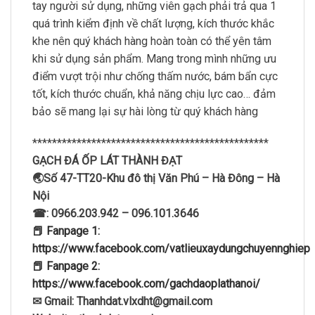
tay người sử dụng, những viên gạch phải trả qua 1
quá trình kiểm định về chất lượng, kích thước khắc
khe nên quý khách hàng hoàn toàn có thể yên tâm
khi sử dụng sản phẩm. Mang trong mình những ưu
điểm vượt trội như chống thấm nước, bám bẩn cực
tốt, kích thước chuẩn, khả năng chịu lực cao… đảm
bảo sẽ mang lại sự hài lòng từ quý khách hàng
************************************************
GẠCH ĐÁ ỐP LÁT THÀNH ĐẠT
🌏Số 47-TT20-Khu đô thị Văn Phú – Hà Đông – Hà
Nội
☎: 0966.203.942 – 096.101.3646
📕 Fanpage 1:
https://www.facebook.com/vatlieuxaydungchuyennghiep
📕 Fanpage 2:
https://www.facebook.com/gachdaoplathanoi/
✉ Gmail: Thanhdat.vlxdht@gmail.com