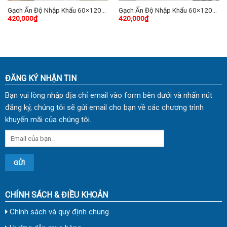
Gạch Ấn Độ Nhập Khẩu 60×120
Gạch Ấn Độ Nhập Khẩu 60×120
420,000
₫
420,000
₫
(cm) TDVH-01
(cm) TDHP-08
ĐĂNG KÝ NHẬN TIN
Bạn vui lòng nhập địa chỉ email vào form bên dưới và nhấn nút
đăng ký, chúng tôi sẽ gửi email cho bạn về các chương trình
khuyến mãi của chúng tôi.
CHÍNH SÁCH & ĐIỀU KHOẢN
Chính sách và quy định chung