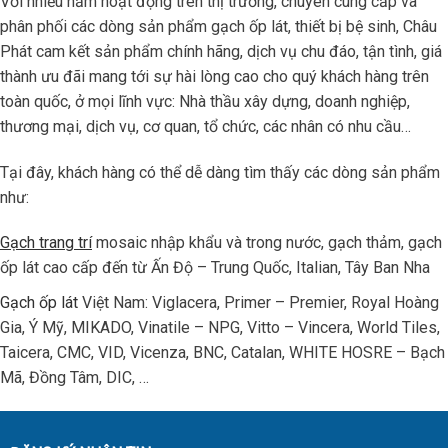
Với nhiều năm hoạt động trên thị trường, chuyên cung cấp và
phân phối các dòng sản phẩm gạch ốp lát, thiết bị bệ sinh, Châu
Phát cam kết sản phẩm chính hãng, dịch vụ chu đáo, tận tình, giá
thành ưu đãi mang tới sự hài lòng cao cho quý khách hàng trên
toàn quốc, ở mọi lĩnh vực: Nhà thầu xây dựng, doanh nghiệp,
thương mại, dịch vụ, cơ quan, tổ chức, các nhân có nhu cầu…
Tại đây, khách hàng có thể dễ dàng tìm thấy các dòng sản phẩm
như:
Gạch trang trí
mosaic nhập khẩu và trong nước, gạch thảm, gạch
ốp lát cao cấp đến từ Ấn Độ – Trung Quốc, Italian, Tây Ban Nha
Gạch ốp lát
Việt Nam: Viglacera, Primer – Premier, Royal Hoàng
Gia, Ý Mỹ, MIKADO, Vinatile – NPG, Vitto – Vincera, World Tiles,
Taicera, CMC, VID, Vicenza, BNC, Catalan, WHITE HOSRE – Bạch
Mã, Đồng Tâm, DIC, …