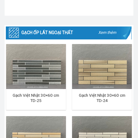
GẠCH ỐP LÁT NGOẠI THẤT
Xem thêm
Gạch Việt Nhật 30×60 cm
Gạch Việt Nhật 30×60 cm
TD-25
TD-24