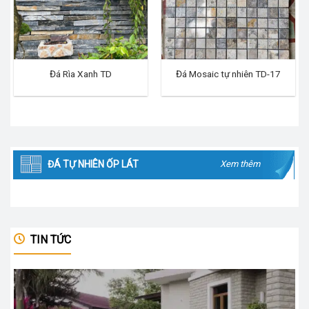
Đá Rìa Xanh TD
Đá Mosaic tự nhiên TD-17
ĐÁ TỰ NHIÊN ỐP LÁT
Xem thêm
TIN TỨC