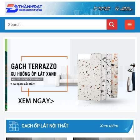
Skip
to
content
Search
for:
GẠCH ỐP LÁT NỘI THẤT
Xem thêm