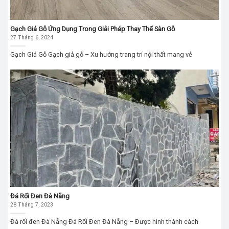
Gạch Giả Gỗ Ứng Dụng Trong Giải Pháp Thay Thế Sàn Gỗ
27 Tháng 6, 2024
Gạch Giả Gỗ Gạch giả gỗ – Xu hướng trang trí nội thất mang vẻ
Đá Rối Đen Đà Nẵng
28 Tháng 7, 2023
Đá rối đen Đà Nẵng Đá Rối Đen Đà Nẵng – Được hình thành cách