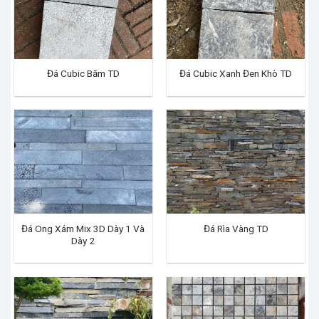
Đá Cubic Băm TD
Đá Cubic Xanh Đen Khò TD
Đá Ong Xám Mix 3D Dày 1 Và
Đá Rìa Vàng TD
Dày 2