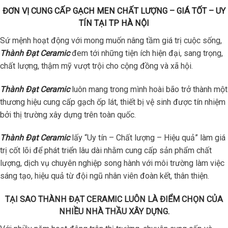
ĐƠN VỊ CUNG CẤP GẠCH MEN CHẤT LƯỢNG – GIÁ TỐT – UY
TÍN TẠI TP HÀ NỘI
Sứ mệnh hoạt động với mong muốn nâng tầm giá trị cuộc sống,
Thành Đạt Ceramic
đem tới những tiện ích hiện đại, sang trọng,
chất lượng, thậm mỹ vượt trội cho cộng đồng và xã hội.
Thành Đạt Ceramic
luôn mang trong mình hoài bão trở thành một
thương hiệu cung cấp gạch ốp lát, thiết bị vệ sinh được tín nhiệm
bởi thị trường xây dựng trên toàn quốc.
Thành Đạt Ceramic
lấy “Uy tín – Chất lượng – Hiệu quả” làm giá
trị cốt lõi để phát triển lâu dài nhằm cung cấp sản phẩm chất
lượng, dịch vụ chuyên nghiệp song hành với môi trường làm việc
sáng tạo, hiệu quả từ đội ngũ nhân viên đoàn kết, thân thiện.
TẠI SAO THÀNH ĐẠT CERAMIC LUÔN LÀ ĐIỂM CHỌN CỦA
NHIỀU NHÀ THẦU XÂY DỰNG.