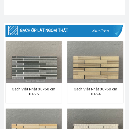
GẠCH ỐP LÁT NGOẠI THẤT
Xem thêm
Gạch Việt Nhật 30×60 cm
Gạch Việt Nhật 30×60 cm
TD-25
TD-24