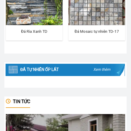
Đá Rìa Xanh TD
Đá Mosaic tự nhiên TD-17
ĐÁ TỰ NHIÊN ỐP LÁT
Xem thêm
TIN TỨC