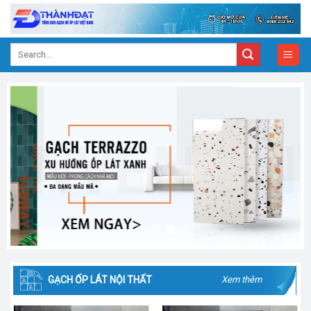
Skip
to
content
Search
for:
GẠCH ỐP LÁT NỘI THẤT
Xem thêm