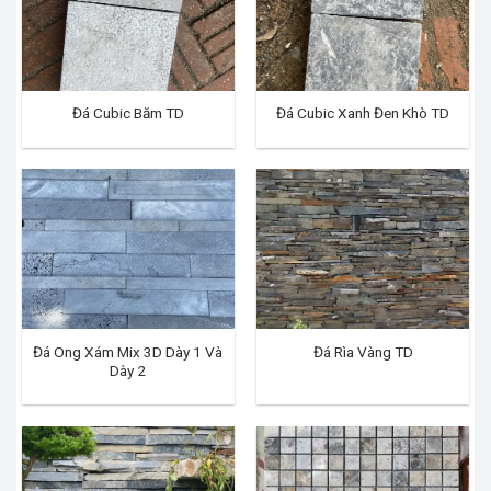
Đá Cubic Băm TD
Đá Cubic Xanh Đen Khò TD
Đá Ong Xám Mix 3D Dày 1 Và
Đá Rìa Vàng TD
Dày 2