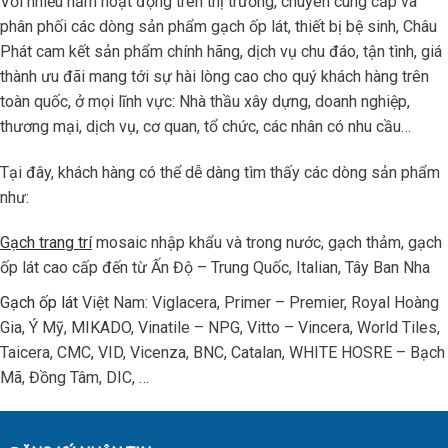
Với nhiều năm hoạt động trên thị trường, chuyên cung cấp và
phân phối các dòng sản phẩm gạch ốp lát, thiết bị bệ sinh, Châu
Phát cam kết sản phẩm chính hãng, dịch vụ chu đáo, tận tình, giá
thành ưu đãi mang tới sự hài lòng cao cho quý khách hàng trên
toàn quốc, ở mọi lĩnh vực: Nhà thầu xây dựng, doanh nghiệp,
thương mại, dịch vụ, cơ quan, tổ chức, các nhân có nhu cầu…
Tại đây, khách hàng có thể dễ dàng tìm thấy các dòng sản phẩm
như:
Gạch trang trí
mosaic nhập khẩu và trong nước, gạch thảm, gạch
ốp lát cao cấp đến từ Ấn Độ – Trung Quốc, Italian, Tây Ban Nha
Gạch ốp lát
Việt Nam: Viglacera, Primer – Premier, Royal Hoàng
Gia, Ý Mỹ, MIKADO, Vinatile – NPG, Vitto – Vincera, World Tiles,
Taicera, CMC, VID, Vicenza, BNC, Catalan, WHITE HOSRE – Bạch
Mã, Đồng Tâm, DIC, …