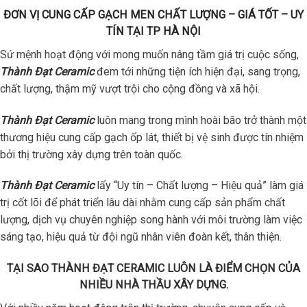
ĐƠN VỊ CUNG CẤP GẠCH MEN CHẤT LƯỢNG – GIÁ TỐT – UY
TÍN TẠI TP HÀ NỘI
Sứ mệnh hoạt động với mong muốn nâng tầm giá trị cuộc sống,
Thành Đạt Ceramic
đem tới những tiện ích hiện đại, sang trọng,
chất lượng, thậm mỹ vượt trội cho cộng đồng và xã hội.
Thành Đạt Ceramic
luôn mang trong mình hoài bão trở thành một
thương hiệu cung cấp gạch ốp lát, thiết bị vệ sinh được tín nhiệm
bởi thị trường xây dựng trên toàn quốc.
Thành Đạt Ceramic
lấy “Uy tín – Chất lượng – Hiệu quả” làm giá
trị cốt lõi để phát triển lâu dài nhằm cung cấp sản phẩm chất
lượng, dịch vụ chuyên nghiệp song hành với môi trường làm việc
sáng tạo, hiệu quả từ đội ngũ nhân viên đoàn kết, thân thiện.
TẠI SAO THÀNH ĐẠT CERAMIC LUÔN LÀ ĐIỂM CHỌN CỦA
NHIỀU NHÀ THẦU XÂY DỰNG.