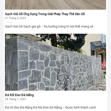
Gạch Giả Gỗ Ứng Dụng Trong Giải Pháp Thay Thế Sàn Gỗ
27 Tháng 6, 2024
Gạch Giả Gỗ Gạch giả gỗ – Xu hướng trang trí nội thất mang vẻ
Đá Rối Đen Đà Nẵng
28 Tháng 7, 2023
Đá rối đen Đà Nẵng Đá Rối Đen Đà Nẵng – Được hình thành cách