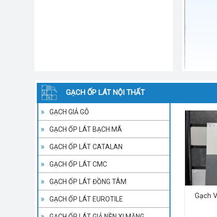
GẠCH ỐP LÁT NỘI THẤT
GẠCH GIẢ GỖ
GẠCH ỐP LÁT BẠCH MÃ
GẠCH ỐP LÁT CATALAN
GẠCH ỐP LÁT CMC
GẠCH ỐP LÁT ĐỒNG TÂM
Gạch V
GẠCH ỐP LÁT EUROTILE
GẠCH ỐP LÁT GIẢ NỀN XI MĂNG