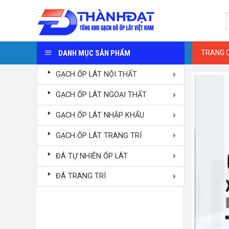
Skip
S
to
f
content
DANH MỤC SẢN PHẨM
TRANG 
GẠCH ỐP LÁT NỘI THẤT
GẠCH ỐP LÁT NGOẠI THẤT
GẠCH ỐP LÁT NHẬP KHẨU
GẠCH ỐP LÁT TRANG TRÍ
ĐÁ TỰ NHIÊN ỐP LÁT
ĐÁ TRANG TRÍ