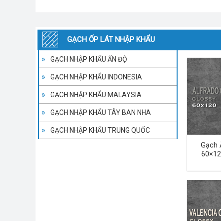
GẠCH ỐP LÁT NHẬP KHẨU
GẠCH NHẬP KHẨU ẤN ĐỘ
GẠCH NHẬP KHẨU INDONESIA
GẠCH NHẬP KHẨU MALAYSIA
GẠCH NHẬP KHẨU TÂY BAN NHA
GẠCH NHẬP KHẨU TRUNG QUỐC
Gạch 
60×12