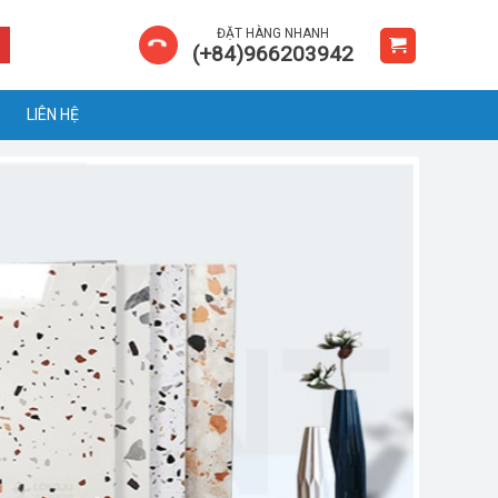
ĐẶT HÀNG NHANH
(+84)966203942
LIÊN HỆ