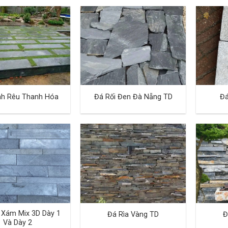
nh Rêu Thanh Hóa
Đá Rối Đen Đà Nẵng TD
Đá
 Xám Mix 3D Dày 1
Đá Rìa Vàng TD
Đ
Và Dày 2