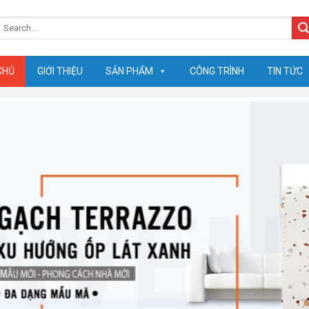
earch
or:
CHỦ
GIỚI THIỆU
SẢN PHẨM
CÔNG TRÌNH
TIN TỨC