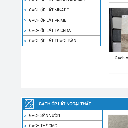
GẠCH ỐP LÁT MIKADO
GẠCH ỐP LÁT PRIME
GẠCH ỐP LÁT TAICERA
GẠCH ỐP LÁT THẠCH BÀN
Gạch V
GẠCH ỐP LÁT NGOẠI THẤT
GẠCH SÂN VƯỜN
GẠCH THẺ CMC