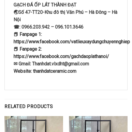
GẠCH ĐÁ ỐP LÁT THÀNH ĐẠT
🌏Số 47-TT2
0-Khu đô thị Văn Phú – Hà Đông – Hà
Nội
☎: 0966.203.942 – 096.101.3646
📕 Fanpage 1:
https://www.facebook.com/vatlieuxaydungchuyennghiep
📕 Fanpage 2:
https://www.facebook.com/gachdaoplathanoi/
✉ Gmail: Thanhdat.vlxdht@gmail.com
Website: thanhdatceramic.com
RELATED PRODUCTS