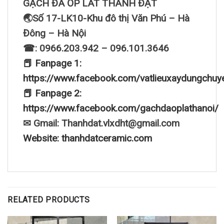
GẠCH ĐÁ ỐP LÁT THÀNH ĐẠT
🌏Số 17-LK10-Khu đô thị Văn Phú – Hà
Đông – Hà Nội
☎: 0966.203.942 – 096.101.3646
📕 Fanpage 1:
https://www.facebook.com/vatlieuxaydungchuy
📕 Fanpage 2:
https://www.facebook.com/gachdaoplathanoi/
✉ Gmail: Thanhdat.vlxdht@gmail.com
Website: thanhdatceramic.com
RELATED PRODUCTS