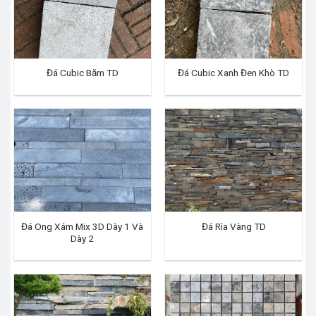
Đá Cubic Băm TD
Đá Cubic Xanh Đen Khò TD
Đá Ong Xám Mix 3D Dày 1 Và
Đá Rìa Vàng TD
Dày 2