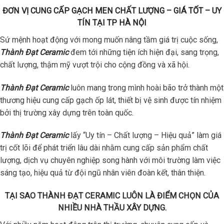
ĐƠN VỊ CUNG CẤP GẠCH MEN CHẤT LƯỢNG – GIÁ TỐT – UY
TÍN TẠI TP HÀ NỘI
Sứ mệnh hoạt động với mong muốn nâng tầm giá trị cuộc sống,
Thành Đạt Ceramic
đem tới những tiện ích hiện đại, sang trọng,
chất lượng, thậm mỹ vượt trội cho cộng đồng và xã hội.
Thành Đạt Ceramic
luôn mang trong mình hoài bão trở thành một
thương hiệu cung cấp gạch ốp lát, thiết bị vệ sinh được tín nhiệm
bởi thị trường xây dựng trên toàn quốc.
Thành Đạt Ceramic
lấy “Uy tín – Chất lượng – Hiệu quả” làm giá
trị cốt lõi để phát triển lâu dài nhằm cung cấp sản phẩm chất
lượng, dịch vụ chuyên nghiệp song hành với môi trường làm việc
sáng tạo, hiệu quả từ đội ngũ nhân viên đoàn kết, thân thiện.
TẠI SAO THÀNH ĐẠT CERAMIC LUÔN LÀ ĐIỂM CHỌN CỦA
NHIỀU NHÀ THẦU XÂY DỰNG.