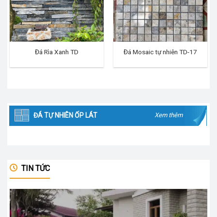
Đá Rìa Xanh TD
Đá Mosaic tự nhiên TD-17
ĐÁ TỰ NHIÊN ỐP LÁT
Xem thêm
TIN TỨC