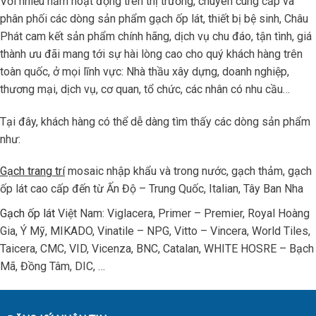
Với nhiều năm hoạt động trên thị trường, chuyên cung cấp và
phân phối các dòng sản phẩm gạch ốp lát, thiết bị bệ sinh, Châu
Phát cam kết sản phẩm chính hãng, dịch vụ chu đáo, tận tình, giá
thành ưu đãi mang tới sự hài lòng cao cho quý khách hàng trên
toàn quốc, ở mọi lĩnh vực: Nhà thầu xây dựng, doanh nghiệp,
thương mại, dịch vụ, cơ quan, tổ chức, các nhân có nhu cầu…
Tại đây, khách hàng có thể dễ dàng tìm thấy các dòng sản phẩm
như:
Gạch trang trí
mosaic nhập khẩu và trong nước, gạch thảm, gạch
ốp lát cao cấp đến từ Ấn Độ – Trung Quốc, Italian, Tây Ban Nha
Gạch ốp lát
Việt Nam: Viglacera, Primer – Premier, Royal Hoàng
Gia, Ý Mỹ, MIKADO, Vinatile – NPG, Vitto – Vincera, World Tiles,
Taicera, CMC, VID, Vicenza, BNC, Catalan, WHITE HOSRE – Bạch
Mã, Đồng Tâm, DIC, …