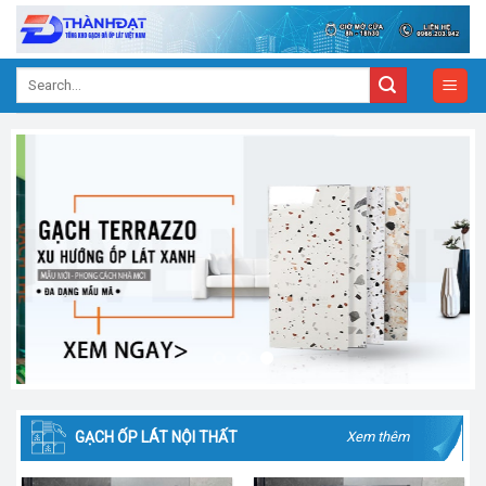
Skip
to
content
Search
for:
GẠCH ỐP LÁT NỘI THẤT
Xem thêm