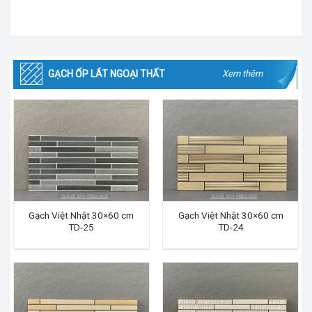
GẠCH ỐP LÁT NGOẠI THẤT
Xem thêm
Gạch Việt Nhật 30×60 cm
Gạch Việt Nhật 30×60 cm
TD-25
TD-24