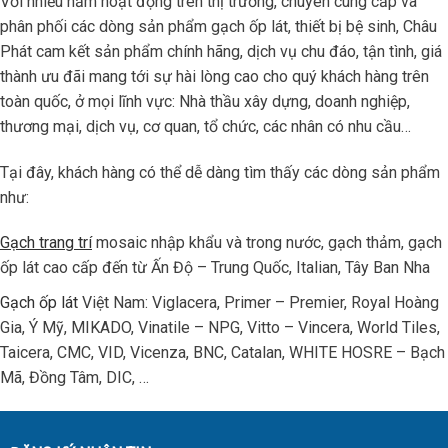
Với nhiều năm hoạt động trên thị trường, chuyên cung cấp và
phân phối các dòng sản phẩm gạch ốp lát, thiết bị bệ sinh, Châu
Phát cam kết sản phẩm chính hãng, dịch vụ chu đáo, tận tình, giá
thành ưu đãi mang tới sự hài lòng cao cho quý khách hàng trên
toàn quốc, ở mọi lĩnh vực: Nhà thầu xây dựng, doanh nghiệp,
thương mại, dịch vụ, cơ quan, tổ chức, các nhân có nhu cầu…
Tại đây, khách hàng có thể dễ dàng tìm thấy các dòng sản phẩm
như:
Gạch trang trí
mosaic nhập khẩu và trong nước, gạch thảm, gạch
ốp lát cao cấp đến từ Ấn Độ – Trung Quốc, Italian, Tây Ban Nha
Gạch ốp lát
Việt Nam: Viglacera, Primer – Premier, Royal Hoàng
Gia, Ý Mỹ, MIKADO, Vinatile – NPG, Vitto – Vincera, World Tiles,
Taicera, CMC, VID, Vicenza, BNC, Catalan, WHITE HOSRE – Bạch
Mã, Đồng Tâm, DIC, …