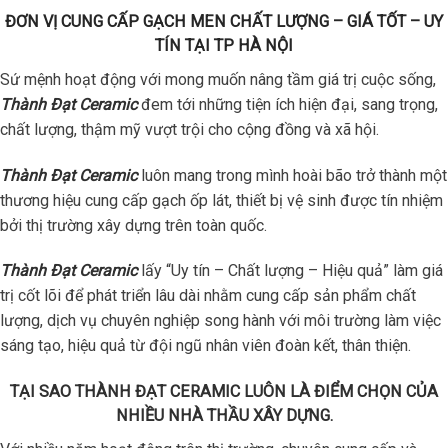
ĐƠN VỊ CUNG CẤP GẠCH MEN CHẤT LƯỢNG – GIÁ TỐT – UY
TÍN TẠI TP HÀ NỘI
Sứ mệnh hoạt động với mong muốn nâng tầm giá trị cuộc sống,
Thành Đạt Ceramic
đem tới những tiện ích hiện đại, sang trọng,
chất lượng, thậm mỹ vượt trội cho cộng đồng và xã hội.
Thành Đạt Ceramic
luôn mang trong mình hoài bão trở thành một
thương hiệu cung cấp gạch ốp lát, thiết bị vệ sinh được tín nhiệm
bởi thị trường xây dựng trên toàn quốc.
Thành Đạt Ceramic
lấy “Uy tín – Chất lượng – Hiệu quả” làm giá
trị cốt lõi để phát triển lâu dài nhằm cung cấp sản phẩm chất
lượng, dịch vụ chuyên nghiệp song hành với môi trường làm việc
sáng tạo, hiệu quả từ đội ngũ nhân viên đoàn kết, thân thiện.
TẠI SAO THÀNH ĐẠT CERAMIC LUÔN LÀ ĐIỂM CHỌN CỦA
NHIỀU NHÀ THẦU XÂY DỰNG.