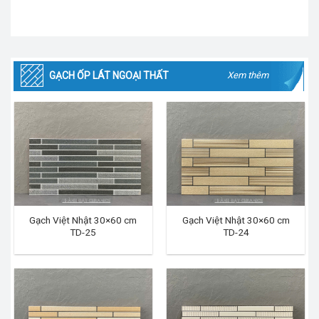
GẠCH ỐP LÁT NGOẠI THẤT
Xem thêm
Gạch Việt Nhật 30×60 cm
Gạch Việt Nhật 30×60 cm
TD-25
TD-24