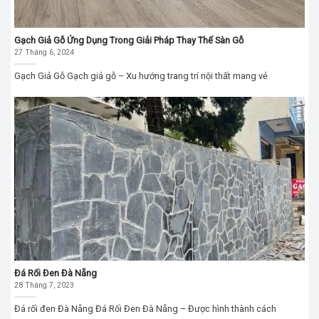
Gạch Giả Gỗ Ứng Dụng Trong Giải Pháp Thay Thế Sàn Gỗ
27 Tháng 6, 2024
Gạch Giả Gỗ Gạch giả gỗ – Xu hướng trang trí nội thất mang vẻ
Đá Rối Đen Đà Nẵng
28 Tháng 7, 2023
Đá rối đen Đà Nẵng Đá Rối Đen Đà Nẵng – Được hình thành cách