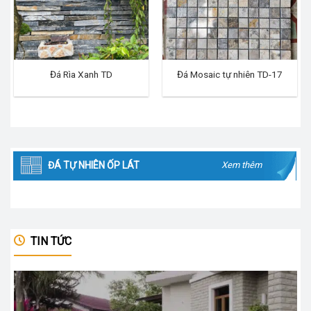
Đá Rìa Xanh TD
Đá Mosaic tự nhiên TD-17
ĐÁ TỰ NHIÊN ỐP LÁT
Xem thêm
TIN TỨC