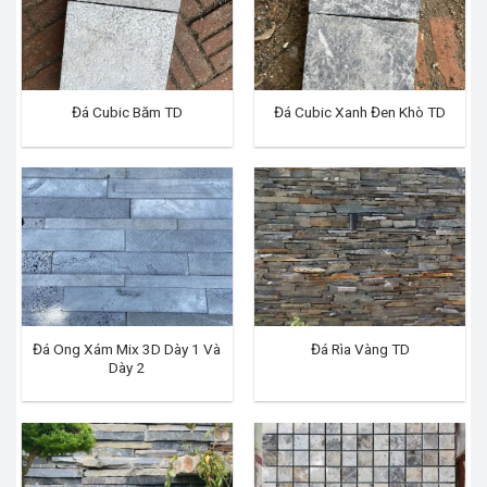
Đá Cubic Băm TD
Đá Cubic Xanh Đen Khò TD
Đá Ong Xám Mix 3D Dày 1 Và
Đá Rìa Vàng TD
Dày 2