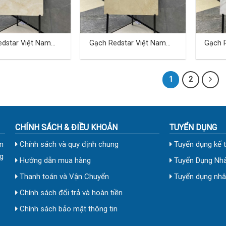
dstar Việt Nam
Gạch Redstar Việt Nam
Gạch 
cm TD-19
40×80 cm TD-20
40×80
1
2
CHÍNH SÁCH & ĐIỀU KHOẢN
TUYỂN DỤNG
n
Chính sách và quy định chung
Tuyển dụng kế 
g
Hướng dẫn mua hàng
Tuyển Dụng Nhâ
Thanh toán và Vận Chuyển
Tuyển dụng nhân
Chính sách đổi trả và hoàn tiền
Chính sách bảo mật thông tin