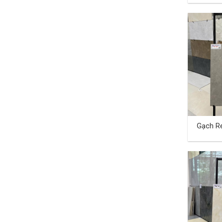
Gạch Re
40×80 