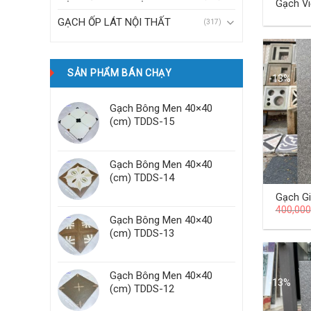
Gạch Việt Nam 60×60 cm
TD-05
GẠCH ỐP LÁT NỘI THẤT
(317)
SẢN PHẨM BÁN CHẠY
-13%
Gạch Bông Men 40×40
(cm) TDDS-15
Gạch Bông Men 40×40
(cm) TDDS-14
Gạch Gi
400,000
Quốc 3
Gạch Bông Men 40×40
KL01
(cm) TDDS-13
Gạch Bông Men 40×40
-13%
(cm) TDDS-12