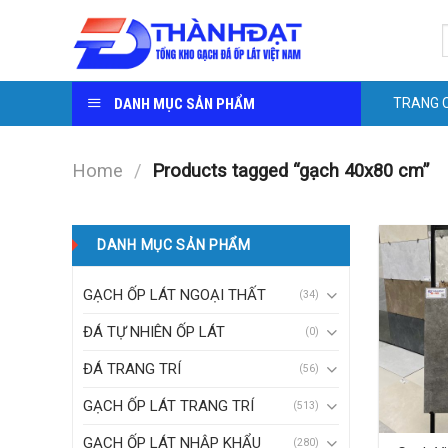
Skip
S
to
f
content
DANH MỤC SẢN PHẨM
TRANG 
Home
/
Products tagged “gạch 40x80 cm”
DANH MỤC SẢN PHẨM
GẠCH ỐP LÁT NGOẠI THẤT
(34)
ĐÁ TỰ NHIÊN ỐP LÁT
(0)
ĐÁ TRANG TRÍ
(56)
GẠCH ỐP LÁT TRANG TRÍ
(513)
GẠCH ỐP LÁT NHẬP KHẨU
(280)