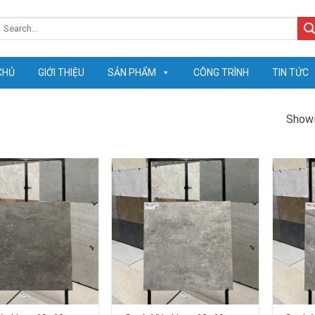
earch
or:
CHỦ
GIỚI THIỆU
SẢN PHẨM
CÔNG TRÌNH
TIN TỨC
Showi