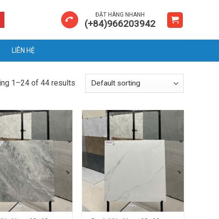
ĐẶT HÀNG NHANH
(+84)966203942
LIÊN HỆ
ng 1–24 of 44 results