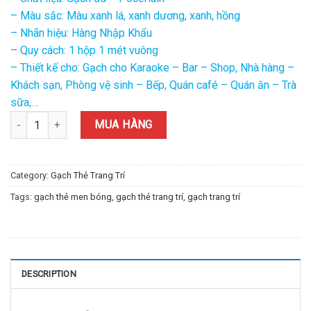
– Màu sắc: Màu xanh lá, xanh dương, xanh, hồng
– Nhãn hiệu: Hàng Nhập Khẩu
– Quy cách: 1 hộp 1 mét vuông
– Thiết kế cho: Gạch cho Karaoke – Bar – Shop, Nhà hàng –
Khách sạn, Phòng vệ sinh – Bếp, Quán café – Quán ăn – Trà
sữa,…
Gạch Lục Giác Trang Trí TDDS-15 quantity
MUA HÀNG
Category:
Gạch Thẻ Trang Trí
Tags:
gạch thẻ men bóng
,
gạch thẻ trang trí
,
gạch trang trí
DESCRIPTION