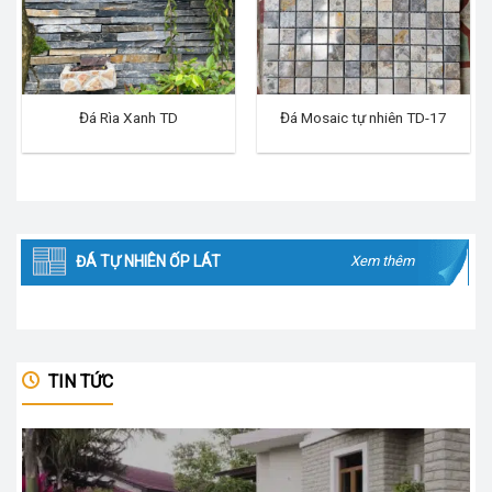
Đá Rìa Xanh TD
Đá Mosaic tự nhiên TD-17
ĐÁ TỰ NHIÊN ỐP LÁT
Xem thêm
TIN TỨC