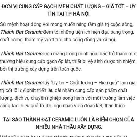
ĐƠN VỊ CUNG CẤP GẠCH MEN CHẤT LƯỢNG – GIÁ TỐT – UY
TÍN TẠI TP HÀ NỘI
Sứ mệnh hoạt động với mong muốn nâng tầm giá trị cuộc sống,
Thành Đạt Ceramic
đem tới những tiện ích hiện đại, sang trọng,
chất lượng, thậm mỹ vượt trội cho cộng đồng và xã hội.
Thành Đạt Ceramic
luôn mang trong mình hoài bão trở thành một
thương hiệu cung cấp gạch ốp lát, thiết bị vệ sinh được tín nhiệm
bởi thị trường xây dựng trên toàn quốc.
Thành Đạt Ceramic
lấy “Uy tín – Chất lượng – Hiệu quả” làm giá
trị cốt lõi để phát triển lâu dài nhằm cung cấp sản phẩm chất
lượng, dịch vụ chuyên nghiệp song hành với môi trường làm việc
sáng tạo, hiệu quả từ đội ngũ nhân viên đoàn kết, thân thiện.
TẠI SAO THÀNH ĐẠT CERAMIC LUÔN LÀ ĐIỂM CHỌN CỦA
NHIỀU NHÀ THẦU XÂY DỰNG.