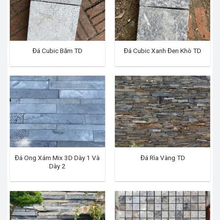
Đá Cubic Băm TD
Đá Cubic Xanh Đen Khò TD
Đá Ong Xám Mix 3D Dày 1 Và
Đá Rìa Vàng TD
Dày 2