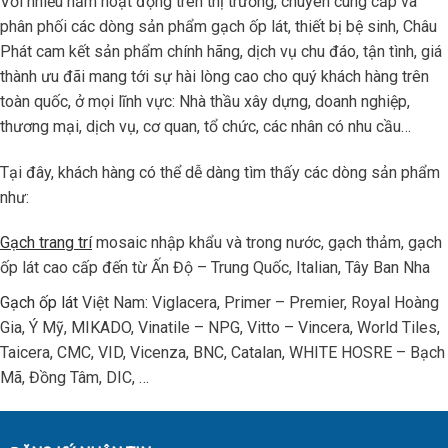
Với nhiều năm hoạt động trên thị trường, chuyên cung cấp và
phân phối các dòng sản phẩm gạch ốp lát, thiết bị bệ sinh, Châu
Phát cam kết sản phẩm chính hãng, dịch vụ chu đáo, tận tình, giá
thành ưu đãi mang tới sự hài lòng cao cho quý khách hàng trên
toàn quốc, ở mọi lĩnh vực: Nhà thầu xây dựng, doanh nghiệp,
thương mại, dịch vụ, cơ quan, tổ chức, các nhân có nhu cầu…
Tại đây, khách hàng có thể dễ dàng tìm thấy các dòng sản phẩm
như:
Gạch trang trí
mosaic nhập khẩu và trong nước, gạch thảm, gạch
ốp lát cao cấp đến từ Ấn Độ – Trung Quốc, Italian, Tây Ban Nha
Gạch ốp lát
Việt Nam: Viglacera, Primer – Premier, Royal Hoàng
Gia, Ý Mỹ, MIKADO, Vinatile – NPG, Vitto – Vincera, World Tiles,
Taicera, CMC, VID, Vicenza, BNC, Catalan, WHITE HOSRE – Bạch
Mã, Đồng Tâm, DIC, …