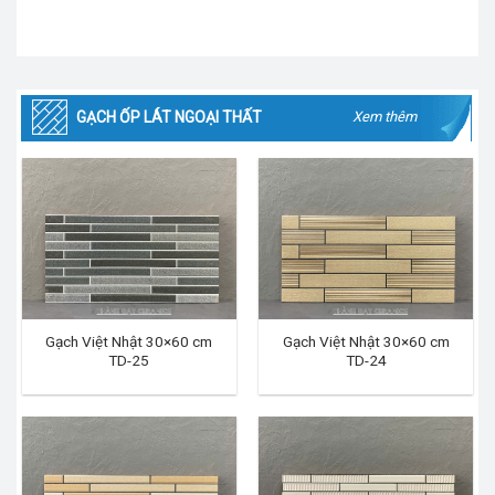
GẠCH ỐP LÁT NGOẠI THẤT
Xem thêm
Gạch Việt Nhật 30×60 cm
Gạch Việt Nhật 30×60 cm
TD-25
TD-24