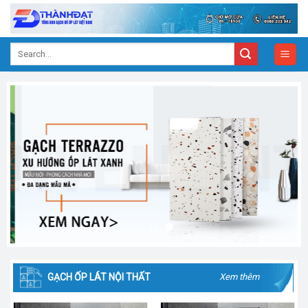
Skip
to
content
Search
for:
GẠCH ỐP LÁT NỘI THẤT
Xem thêm