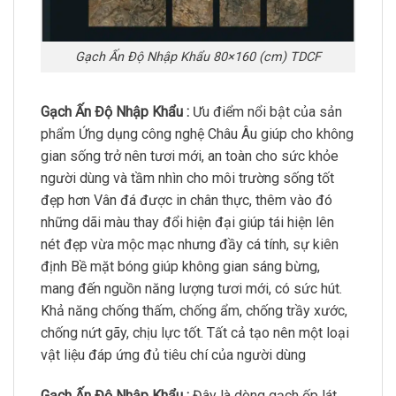
Gạch Ấn Độ Nhập Khẩu 80×160 (cm) TDCF
Gạch Ấn Độ Nhập Khẩu :
Ưu điểm nổi bật của sản
phẩm Ứng dụng công nghệ Châu Âu giúp cho không
gian sống trở nên tươi mới, an toàn cho sức khỏe
người dùng và tầm nhìn cho môi trường sống tốt
đẹp hơn Vân đá được in chân thực, thêm vào đó
những dãi màu thay đổi hiện đại giúp tái hiện lên
nét đẹp vừa mộc mạc nhưng đầy cá tính, sự kiên
định Bề mặt bóng giúp không gian sáng bừng,
mang đến nguồn năng lượng tươi mới, có sức hút.
Khả năng chống thấm, chống ẩm, chống trầy xước,
chống nứt gãy, chịu lực tốt. Tất cả tạo nên một loại
vật liệu đáp ứng đủ tiêu chí của người dùng
Gạch Ấn Độ Nhập Khẩu :
Đây là dòng gạch ốp lát