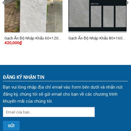
Gạch Ấn Độ Nhập Khẩu 60×120
Gạch Ấn Độ Nhập Khẩu 80×160
420,000
₫
(cm) TDVH-01
(cm) TDCF-03
ĐĂNG KÝ NHẬN TIN
Bạn vui lòng nhập địa chỉ email vào form bên dưới và nhấn nút
đăng ký, chúng tôi sẽ gửi email cho bạn về các chương trình
khuyến mãi của chúng tôi.