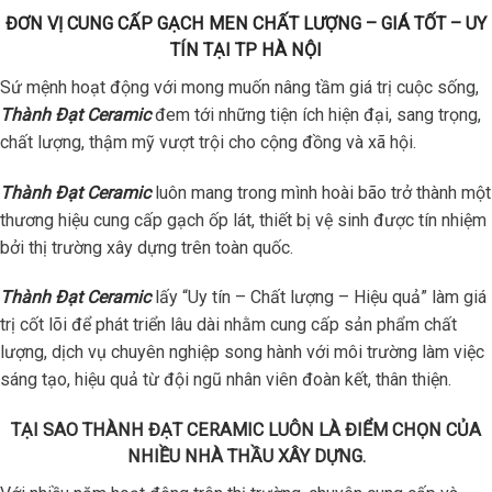
ĐƠN VỊ CUNG CẤP GẠCH MEN CHẤT LƯỢNG – GIÁ TỐT – UY
TÍN TẠI TP HÀ NỘI
Sứ mệnh hoạt động với mong muốn nâng tầm giá trị cuộc sống,
Thành Đạt Ceramic
đem tới những tiện ích hiện đại, sang trọng,
chất lượng, thậm mỹ vượt trội cho cộng đồng và xã hội.
Thành Đạt Ceramic
luôn mang trong mình hoài bão trở thành một
thương hiệu cung cấp gạch ốp lát, thiết bị vệ sinh được tín nhiệm
bởi thị trường xây dựng trên toàn quốc.
Thành Đạt Ceramic
lấy “Uy tín – Chất lượng – Hiệu quả” làm giá
trị cốt lõi để phát triển lâu dài nhằm cung cấp sản phẩm chất
lượng, dịch vụ chuyên nghiệp song hành với môi trường làm việc
sáng tạo, hiệu quả từ đội ngũ nhân viên đoàn kết, thân thiện.
TẠI SAO THÀNH ĐẠT CERAMIC LUÔN LÀ ĐIỂM CHỌN CỦA
NHIỀU NHÀ THẦU XÂY DỰNG.