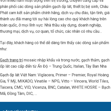
Với nhiều năm hoạt động trên thị trường, chuyên cung cấp và
phân phối các dòng sản phẩm gạch ốp lát, thiết bị bệ sinh, Châu
Phát cam kết sản phẩm chính hãng, dịch vụ chu đáo, tận tình, giá
thành ưu đãi mang tới sự hài lòng cao cho quý khách hàng trên
toàn quốc, ở mọi lĩnh vực: Nhà thầu xây dựng, doanh nghiệp,
thương mại, dịch vụ, cơ quan, tổ chức, các nhân có nhu cầu…
Tại đây, khách hàng có thể dễ dàng tìm thấy các dòng sản phẩm
như:
Gạch trang trí
mosaic nhập khẩu và trong nước, gạch thảm, gạch
ốp lát cao cấp đến từ Ấn Độ – Trung Quốc, Italian, Tây Ban Nha
Gạch ốp lát
Việt Nam: Viglacera, Primer – Premier, Royal Hoàng
Gia, Ý Mỹ, MIKADO, Vinatile – NPG, Vitto – Vincera, World Tiles,
Taicera, CMC, VID, Vicenza, BNC, Catalan, WHITE HOSRE – Bạch
Mã, Đồng Tâm, DIC, …