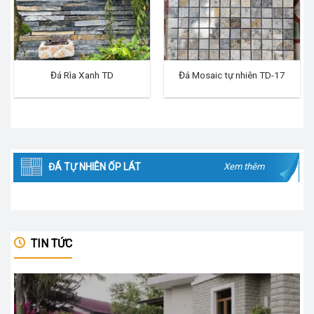
Đá Rìa Xanh TD
Đá Mosaic tự nhiên TD-17
ĐÁ TỰ NHIÊN ỐP LÁT
Xem thêm
TIN TỨC