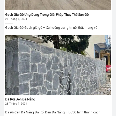
Gạch Giả Gỗ Ứng Dụng Trong Giải Pháp Thay Thế Sàn Gỗ
27 Tháng 6, 2024
Gạch Giả Gỗ Gạch giả gỗ – Xu hướng trang trí nội thất mang vẻ
Đá Rối Đen Đà Nẵng
28 Tháng 7, 2023
Đá rối đen Đà Nẵng Đá Rối Đen Đà Nẵng – Được hình thành cách