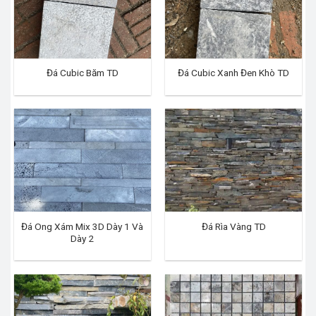
Đá Cubic Băm TD
Đá Cubic Xanh Đen Khò TD
Đá Ong Xám Mix 3D Dày 1 Và
Đá Rìa Vàng TD
Dày 2