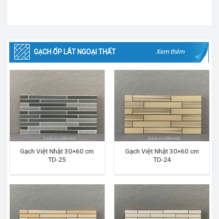
GẠCH ỐP LÁT NGOẠI THẤT
Xem thêm
Gạch Việt Nhật 30×60 cm
Gạch Việt Nhật 30×60 cm
TD-25
TD-24