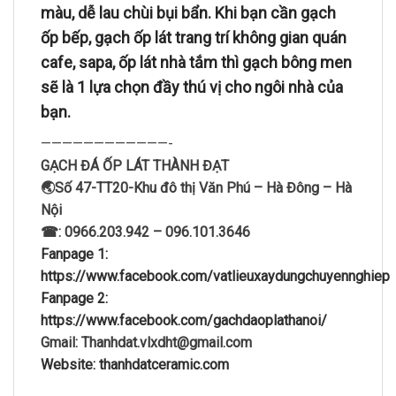
màu, dễ lau chùi bụi bẩn. Khi bạn cần gạch
ốp bếp, gạch ốp lát trang trí không gian quán
cafe, sapa, ốp lát nhà tắm thì gạch bông men
sẽ là 1 lựa chọn đầy thú vị cho ngôi nhà của
bạn.
————————————-
GẠCH ĐÁ ỐP LÁT THÀNH ĐẠT
🌏Số 47-TT20-Khu đô thị Văn Phú – Hà Đông – Hà
Nội
☎: 0966.203.942 – 096.101.3646
Fanpage 1:
https://www.facebook.com/vatlieuxaydungchuyennghiep
Fanpage 2:
https://www.facebook.com/gachdaoplathanoi/
Gmail: Thanhdat.vlxdht@gmail.com
Website: thanhdatceramic.com