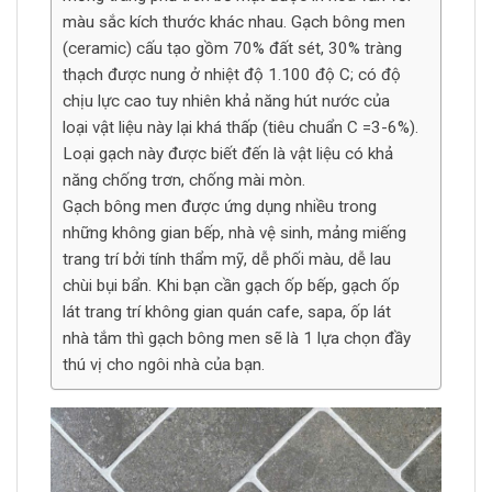
màu sắc kích thước khác nhau. Gạch bông men
(ceramic) cấu tạo gồm 70% đất sét, 30% tràng
thạch được nung ở nhiệt độ 1.100 độ C; có độ
chịu lực cao tuy nhiên khả năng hút nước của
loại vật liệu này lại khá thấp (tiêu chuẩn C =3-6%).
Loại gạch này được biết đến là vật liệu có khả
năng chống trơn, chống mài mòn.
Gạch bông men được ứng dụng nhiều trong
những không gian bếp, nhà vệ sinh, mảng miếng
trang trí bởi tính thẩm mỹ, dễ phối màu, dễ lau
chùi bụi bẩn. Khi bạn cần gạch ốp bếp, gạch ốp
lát trang trí không gian quán cafe, sapa, ốp lát
nhà tắm thì gạch bông men sẽ là 1 lựa chọn đầy
thú vị cho ngôi nhà của bạn.