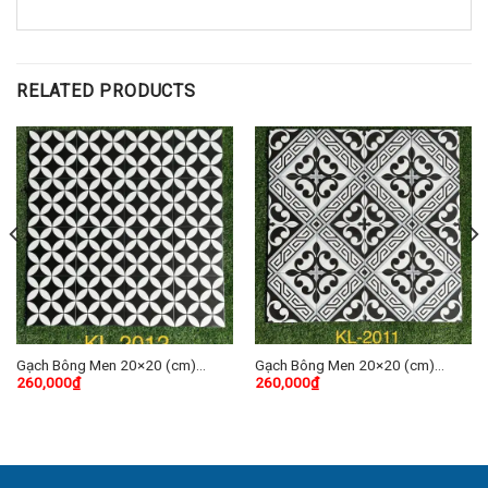
RELATED PRODUCTS
Gạch Bông Men 20×20 (cm)
Gạch Bông Men 20×20 (cm)
260,000
₫
260,000
₫
TDKL-2012
TDKL-2011