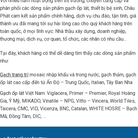
Với nhiều năm hoạt động trên thị trường, chuyên cung cấp và
phân phối các dòng sản phẩm gạch ốp lát, thiết bị bệ sinh, Châu
Phát cam kết sản phẩm chính hãng, dịch vụ chu đáo, tận tình, giá
thành ưu đãi mang tới sự hài lòng cao cho quý khách hàng trên
toàn quốc, ở mọi lĩnh vực: Nhà thầu xây dựng, doanh nghiệp,
thương mại, dịch vụ, cơ quan, tổ chức, các nhân có nhu cầu…
Tại đây, khách hàng có thể dễ dàng tìm thấy các dòng sản phẩm
như:
Gạch trang trí
mosaic nhập khẩu và trong nước, gạch thảm, gạch
ốp lát cao cấp đến từ Ấn Độ – Trung Quốc, Italian, Tây Ban Nha
Gạch ốp lát
Việt Nam: Viglacera, Primer – Premier, Royal Hoàng
Gia, Ý Mỹ, MIKADO, Vinatile – NPG, Vitto – Vincera, World Tiles,
Taicera, CMC, VID, Vicenza, BNC, Catalan, WHITE HOSRE – Bạch
Mã, Đồng Tâm, DIC, …