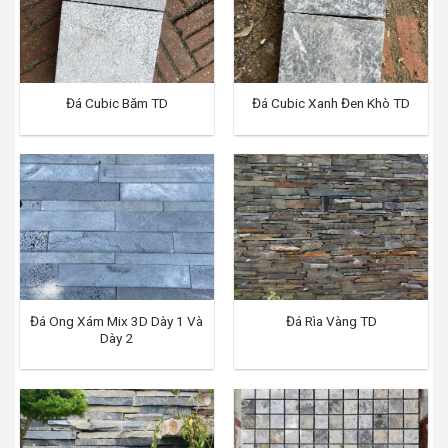
Đá Cubic Băm TD
Đá Cubic Xanh Đen Khò TD
Đá Ong Xám Mix 3D Dày 1 Và
Đá Rìa Vàng TD
Dày 2