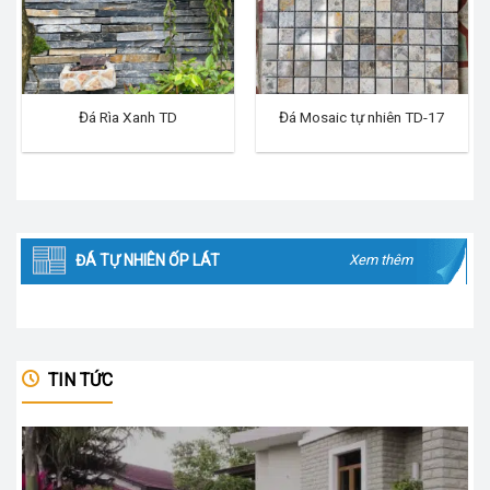
Đá Rìa Xanh TD
Đá Mosaic tự nhiên TD-17
ĐÁ TỰ NHIÊN ỐP LÁT
Xem thêm
TIN TỨC