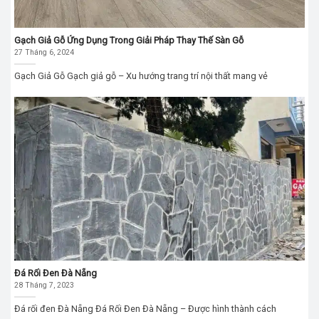
Gạch Giả Gỗ Ứng Dụng Trong Giải Pháp Thay Thế Sàn Gỗ
27 Tháng 6, 2024
Gạch Giả Gỗ Gạch giả gỗ – Xu hướng trang trí nội thất mang vẻ
Đá Rối Đen Đà Nẵng
28 Tháng 7, 2023
Đá rối đen Đà Nẵng Đá Rối Đen Đà Nẵng – Được hình thành cách