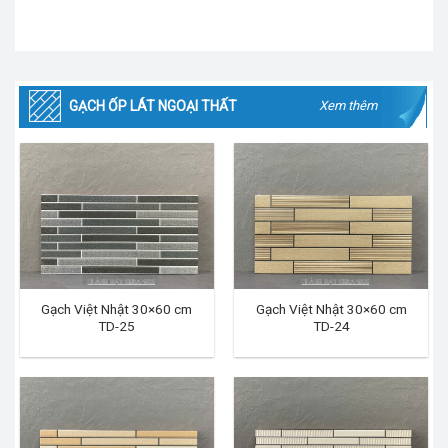
GẠCH ỐP LÁT NGOẠI THẤT
Xem thêm
Gạch Việt Nhật 30×60 cm
Gạch Việt Nhật 30×60 cm
TD-25
TD-24