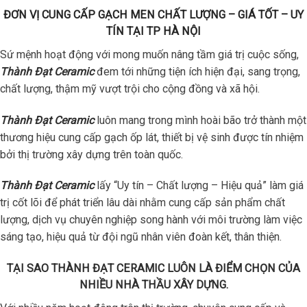
ĐƠN VỊ CUNG CẤP GẠCH MEN CHẤT LƯỢNG – GIÁ TỐT – UY
TÍN TẠI TP HÀ NỘI
Sứ mệnh hoạt động với mong muốn nâng tầm giá trị cuộc sống,
Thành Đạt Ceramic
đem tới những tiện ích hiện đại, sang trọng,
chất lượng, thậm mỹ vượt trội cho cộng đồng và xã hội.
Thành Đạt Ceramic
luôn mang trong mình hoài bão trở thành một
thương hiệu cung cấp gạch ốp lát, thiết bị vệ sinh được tín nhiệm
bởi thị trường xây dựng trên toàn quốc.
Thành Đạt Ceramic
lấy “Uy tín – Chất lượng – Hiệu quả” làm giá
trị cốt lõi để phát triển lâu dài nhằm cung cấp sản phẩm chất
lượng, dịch vụ chuyên nghiệp song hành với môi trường làm việc
sáng tạo, hiệu quả từ đội ngũ nhân viên đoàn kết, thân thiện.
TẠI SAO THÀNH ĐẠT CERAMIC LUÔN LÀ ĐIỂM CHỌN CỦA
NHIỀU NHÀ THẦU XÂY DỰNG.