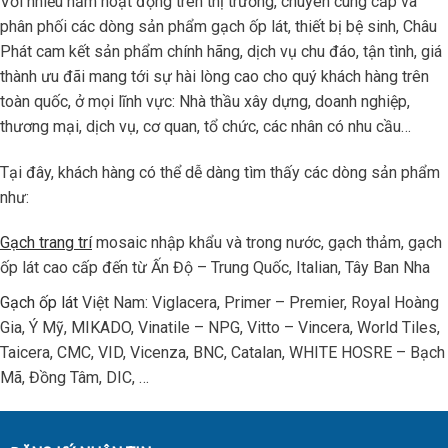
Với nhiều năm hoạt động trên thị trường, chuyên cung cấp và
phân phối các dòng sản phẩm gạch ốp lát, thiết bị bệ sinh, Châu
Phát cam kết sản phẩm chính hãng, dịch vụ chu đáo, tận tình, giá
thành ưu đãi mang tới sự hài lòng cao cho quý khách hàng trên
toàn quốc, ở mọi lĩnh vực: Nhà thầu xây dựng, doanh nghiệp,
thương mại, dịch vụ, cơ quan, tổ chức, các nhân có nhu cầu…
Tại đây, khách hàng có thể dễ dàng tìm thấy các dòng sản phẩm
như:
Gạch trang trí
mosaic nhập khẩu và trong nước, gạch thảm, gạch
ốp lát cao cấp đến từ Ấn Độ – Trung Quốc, Italian, Tây Ban Nha
Gạch ốp lát
Việt Nam: Viglacera, Primer – Premier, Royal Hoàng
Gia, Ý Mỹ, MIKADO, Vinatile – NPG, Vitto – Vincera, World Tiles,
Taicera, CMC, VID, Vicenza, BNC, Catalan, WHITE HOSRE – Bạch
Mã, Đồng Tâm, DIC, …