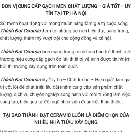
ĐƠN VỊ CUNG CẤP GẠCH MEN CHẤT LƯỢNG – GIÁ TỐT – UY
TÍN TẠI TP HÀ NỘI
Sứ mệnh hoạt động với mong muốn nâng tầm giá trị cuộc sống,
Thành Đạt Ceramic
đem tới những tiện ích hiện đại, sang trọng,
chất lượng, thậm mỹ vượt trội cho cộng đồng và xã hội.
Thành Đạt Ceramic
luôn mang trong mình hoài bão trở thành một
thương hiệu cung cấp gạch ốp lát, thiết bị vệ sinh được tín nhiệm
bởi thị trường xây dựng trên toàn quốc.
Thành Đạt Ceramic
lấy “Uy tín – Chất lượng – Hiệu quả” làm giá
trị cốt lõi để phát triển lâu dài nhằm cung cấp sản phẩm chất
lượng, dịch vụ chuyên nghiệp song hành với môi trường làm việc
sáng tạo, hiệu quả từ đội ngũ nhân viên đoàn kết, thân thiện.
TẠI SAO THÀNH ĐẠT CERAMIC LUÔN LÀ ĐIỂM CHỌN CỦA
NHIỀU NHÀ THẦU XÂY DỰNG.