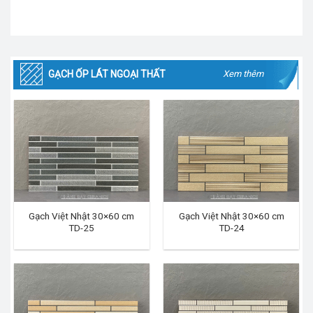
GẠCH ỐP LÁT NGOẠI THẤT
Xem thêm
Gạch Việt Nhật 30×60 cm
Gạch Việt Nhật 30×60 cm
TD-25
TD-24