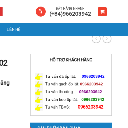
ĐẶT HÀNG NHANH
(+84)966203942
LIÊN HỆ
HỖ TRỢ KHÁCH HÀNG
02
Tư vấn đá ốp lát:
0966203942
Măng
Tư vấn gạch ốp lát:
0966203942
Tư vấn thi công
0966203942
Tư vấn keo ốp lát:
0966203942
0966203942
Tư vấn TBVS: