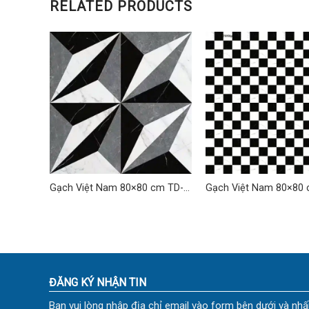
RELATED PRODUCTS
cm TD-
Gạch Việt Nam 80×80 cm TD-
Gạch Việt Nam 80×80 
17
18
ĐĂNG KÝ NHẬN TIN
Bạn vui lòng nhập địa chỉ email vào form bên dưới và nhấ