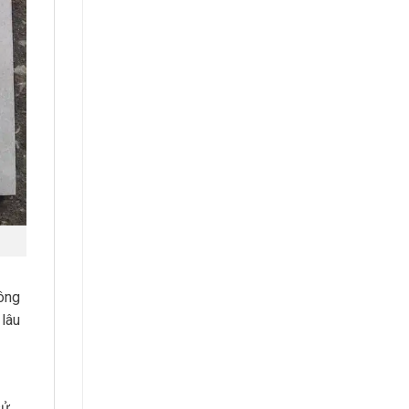
hông
 lâu
sử