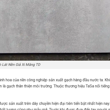
 Lát Nền Giả Xi Măng TD
inh hoa của nền công nghiệp sản xuất gạch hàng đầu nước ta. K
n là gạch thân thiện môi trường. Thuộc thương hiệu TaSa nổi tiếng
ợc sản xuất trên dây chuyền hiện đại tiên tiến bật nhất hiện nay.
chất lượng cũng như mẫu mã. Trước khi được đưa đến tay người 