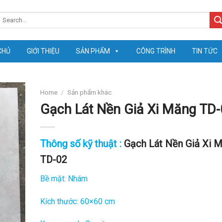
earch
or:
CHỦ
GIỚI THIỆU
SẢN PHẨM
CÔNG TRÌNH
TIN TỨC
Home
/
Sản phẩm khác
Gạch Lát Nền Giả Xi Măng TD-
Thông số kỹ thuật :
Gạch Lát Nền Giả Xi 
TD-02
Bề mặt: Nhám
Kích thước: 60×60 cm