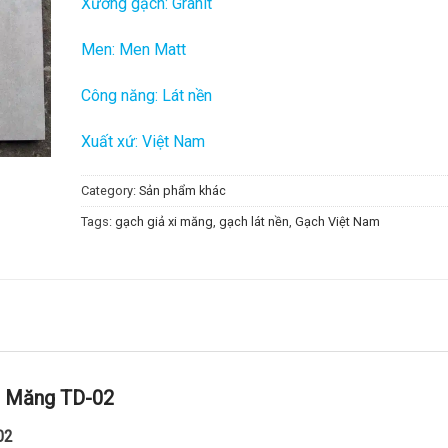
Xương gạch: Granit
Men: Men Matt
Công năng: Lát nền
Xuất xứ: Việt Nam
Category:
Sản phẩm khác
Tags:
gạch giả xi măng
,
gạch lát nền
,
Gạch Việt Nam
i Măng TD-02
02