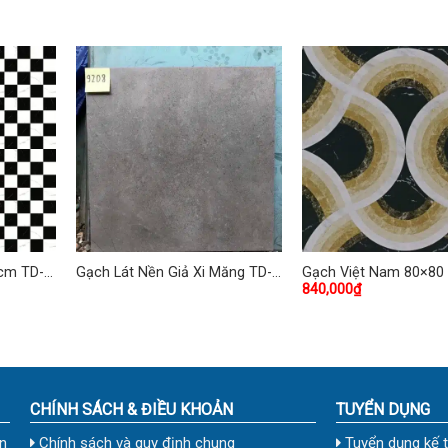
cm TD-
Gạch Lát Nền Giả Xi Măng TD-
Gạch Việt Nam 80×80
840,000
₫
06
28
CHÍNH SÁCH & ĐIỀU KHOẢN
TUYỂN DỤNG
n
Chính sách và quy định chung
Tuyển dụng kế 